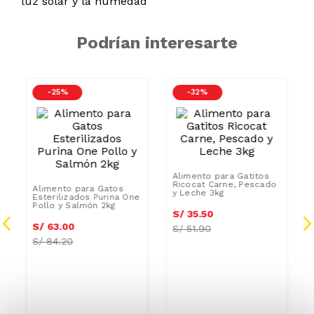
luz solar y la humedad
Podrían interesarte
-
25 %
-
32 %
Alimento para Gatos
Alimento para Gatitos
Esterilizados Purina One
Ricocat Carne, Pescado
Pollo y Salmón 2kg
y Leche 3kg
S/
63
.
00
S/
35
.
50
S/
84.20
S/
51.90