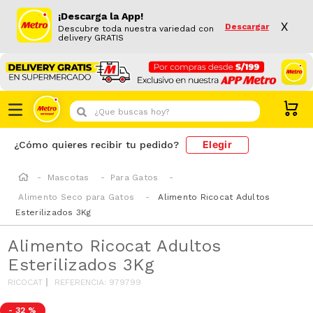
¡Descarga la App!
X
Descargar
Descubre toda nuestra variedad con
delivery GRATIS
¿Que buscas hoy?
Elegir
¿Cómo quieres recibir tu pedido?
Mascotas
Para Gatos
Alimento Seco para Gatos
Alimento Ricocat Adultos
Esterilizados 3Kg
Alimento Ricocat Adultos
Esterilizados 3Kg
RICOCAT
REFERENCIA
:
979799
-
32 %