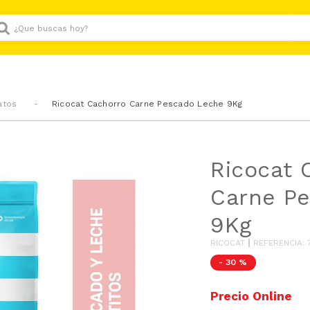
Que buscas hoy?
atos
Ricocat Cachorro Carne Pescado Leche 9Kg
Ricocat 
Carne P
9Kg
RICOCAT
REFERENCIA
:
-
30 %