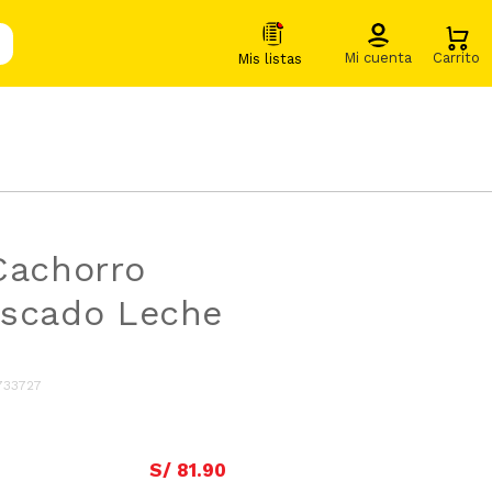
Cachorro
escado Leche
733727
S/
81
.
90