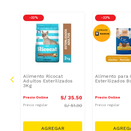
-
32 %
-
23 %
rne
Alimento Ricocat
Alimento para 
Adultos Esterilizados
Esterilizados B
3Kg
0
.
90
S/
35
.
50
Precio Online
Precio Online
S/
51.90
Precio regular
Precio regular