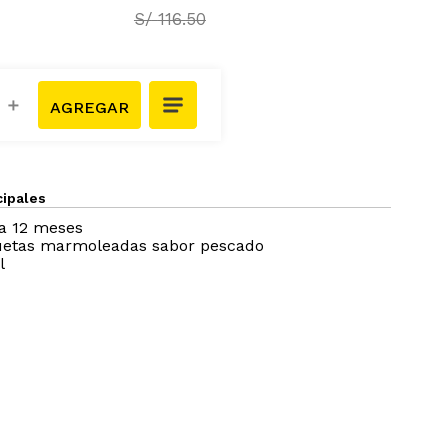
S/
116
.
50
＋
cipales
 a 12 meses
quetas marmoleadas sabor pescado
l