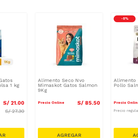
-
8 %
Gatos
Alimento Seco Nvo
Alimento
olsa 1 kg
Mimaskot Gatos Salmon
Pollo Sa
9Kg
S/
21
.
00
S/
85
.
50
Precio Online
Precio Onli
S/
27.30
Precio regul