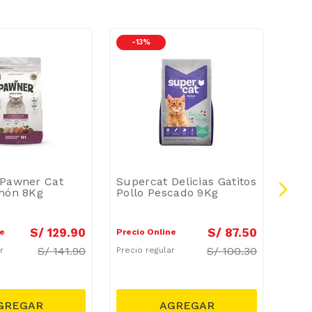
-
13 %
-
1
 Pawner Cat
Supercat Delicias Gatitos
Ali
lmón 8Kg
Pollo Pescado 9Kg
Poll
S/
129
.
90
S/
87
.
50
ne
Precio Online
Preci
S/
141.90
S/
100.30
ar
Precio regular
Preci