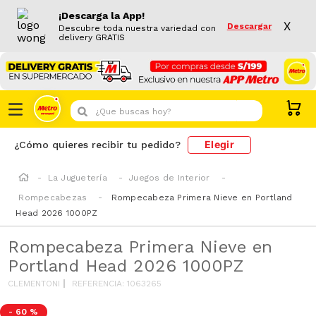
¡Descarga la App!
X
Descargar
Descubre toda nuestra variedad con
delivery GRATIS
¿Que buscas hoy?
Elegir
¿Cómo quieres recibir tu pedido?
La Juguetería
Juegos de Interior
Rompecabezas
Rompecabeza Primera Nieve en Portland
Head 2026 1000PZ
Rompecabeza Primera Nieve en
Portland Head 2026 1000PZ
CLEMENTONI
REFERENCIA
:
1063265
-
60 %