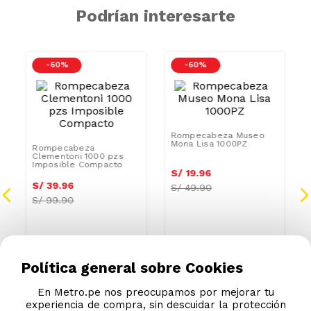
Podrían interesarte
-
60 %
-
60 %
Rompecabeza Museo
Mona Lisa 1000PZ
Rompecabeza
Clementoni 1000 pzs
Imposible Compacto
S/
19
.
96
S/
39
.
96
S/
49.90
S/
99.90
Política general sobre Cookies
En Metro.pe nos preocupamos por mejorar tu
experiencia de compra, sin descuidar la protección