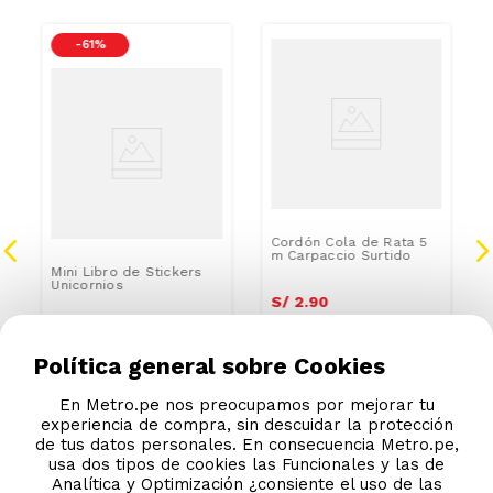
-
61 %
Cordón Cola de Rata 5
m Carpaccio Surtido
Mini Libro de Stickers
Unicornios
S/
2
.
90
S/
3
.
90
S/
9.90
Política general sobre Cookies
En Metro.pe nos preocupamos por mejorar tu
experiencia de compra, sin descuidar la protección
de tus datos personales. En consecuencia Metro.pe,
usa dos tipos de cookies las Funcionales y las de
Analítica y Optimización ¿consiente el uso de las