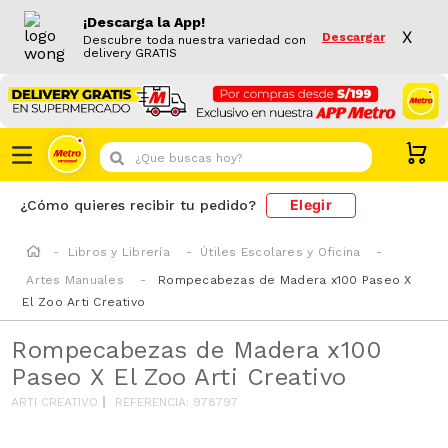
¡Descarga la App!
X
Descargar
Descubre toda nuestra variedad con
delivery GRATIS
¿Que buscas hoy?
Elegir
¿Cómo quieres recibir tu pedido?
Libros y Librería
Útiles Escolares y Oficina
Artes Manuales
Rompecabezas de Madera x100 Paseo X
El Zoo Arti Creativo
Rompecabezas de Madera x100
Paseo X El Zoo Arti Creativo
ARTI CREATIVO
REFERENCIA
:
978797