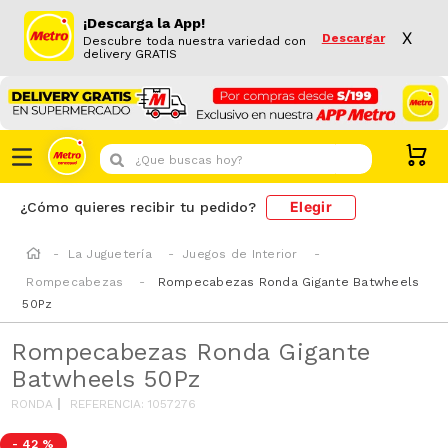
¡Descarga la App!
X
Descargar
Descubre toda nuestra variedad con
delivery GRATIS
¿Que buscas hoy?
Elegir
¿Cómo quieres recibir tu pedido?
La Juguetería
Juegos de Interior
Rompecabezas
Rompecabezas Ronda Gigante Batwheels
50Pz
Rompecabezas Ronda Gigante
Batwheels 50Pz
RONDA
REFERENCIA
:
1057276
-
42 %