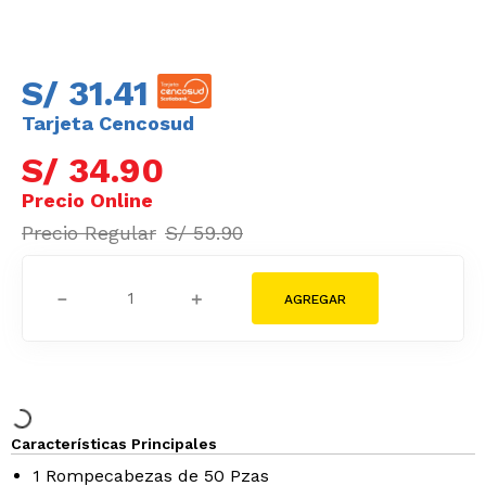
S/
31
.
41
Tarjeta Cencosud
S/
34
.
90
S/
59
.
90
－
＋
Características Principales
1 Rompecabezas de 50 Pzas