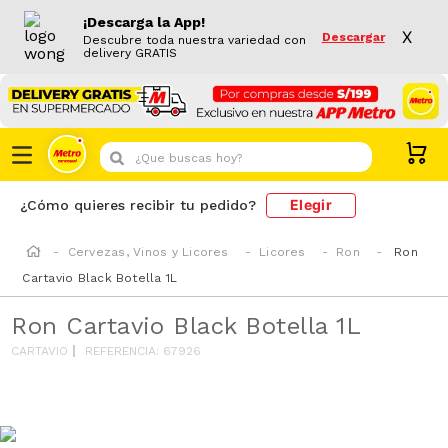
¡Descarga la App!
X
Descargar
Descubre toda nuestra variedad con
delivery GRATIS
¿Que buscas hoy?
Elegir
¿Cómo quieres recibir tu pedido?
Cervezas, Vinos y Licores
Licores
Ron
Ron
Cartavio Black Botella 1L
Ron Cartavio Black Botella 1L
CARTAVIO
REFERENCIA
:
67926