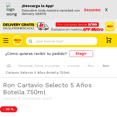
¡Descarga la App!
X
Descargar
Descubre toda nuestra variedad con
delivery GRATIS
¿Que buscas hoy?
Elegir
¿Cómo quieres recibir tu pedido?
Cervezas, Vinos y Licores
Licores
Ron
Ron
Cartavio Selecto 5 Años Botella 750ml
Ron Cartavio Selecto 5 Años
Botella 750ml
CARTAVIO
REFERENCIA
:
452311
-
20 %