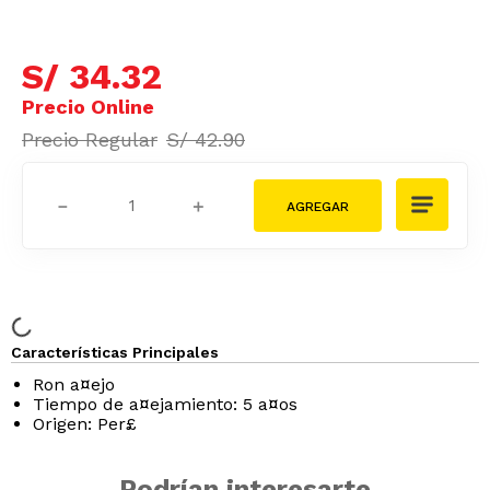
S/
34
.
32
S/
42
.
90
－
＋
Características Principales
Ron a¤ejo
Tiempo de a¤ejamiento: 5 a¤os
Origen: Per£
Podrían interesarte