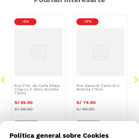
-
5 %
-
13 %
Ron Flor de Caña Añejo
Ron Bacardí Carta Oro
Clásico 5 Años Botella
Botella 1.75ml
750ml
S/
55
.
90
S/
74
.
90
S/
58.90
S/
85.90
Política general sobre Cookies