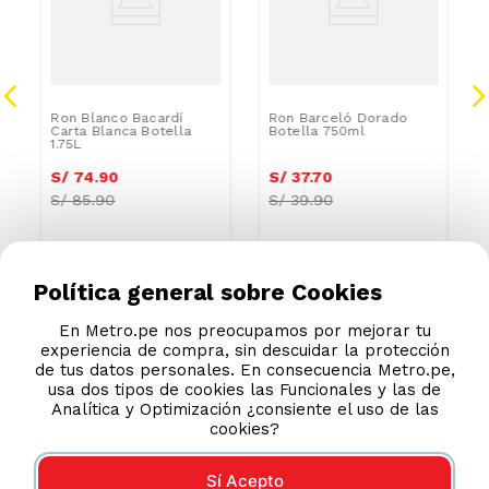
Ron Blanco Bacardí
Ron Barceló Dorado
Carta Blanca Botella
Botella 750ml
1.75L
S/
74
.
90
S/
37
.
70
S/
85.90
S/
39.90
Política general sobre Cookies
En Metro.pe nos preocupamos por mejorar tu
experiencia de compra, sin descuidar la protección
de tus datos personales. En consecuencia Metro.pe,
usa dos tipos de cookies las Funcionales y las de
Analítica y Optimización ¿consiente el uso de las
cookies?
Sí Acepto