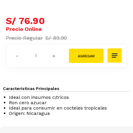
S/
76
.
90
S/
89
.
90
－
＋
Características Principales
Ideal con insumos c¡tricos
Ron cero azucar
Ideal para consumir en cocteles tropicales
Origen: Nicaragua