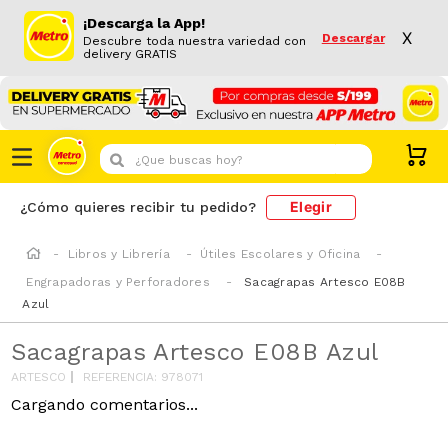
¡Descarga la App!
X
Descargar
Descubre toda nuestra variedad con
delivery GRATIS
¿Que buscas hoy?
Elegir
¿Cómo quieres recibir tu pedido?
Libros y Librería
Útiles Escolares y Oficina
Engrapadoras y Perforadores
Sacagrapas Artesco E08B
Azul
Sacagrapas Artesco E08B Azul
ARTESCO
REFERENCIA
:
978071