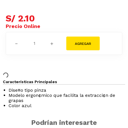
S/
2
.
10
－
＋
Características Principales
Dise¤o tipo pinza
Modelo ergon¢mico que facilita la extracci¢n de
grapas
Color azul
Podrían interesarte