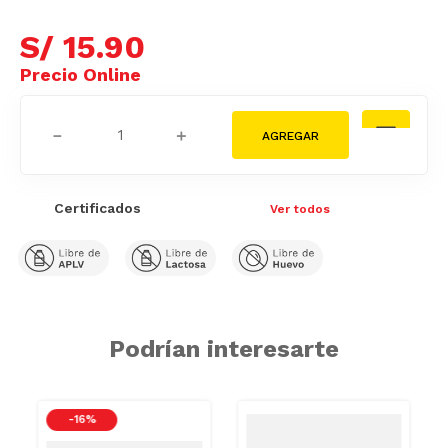
S/
15
.
90
－
＋
Certificados
Ver todos
Podrían interesarte
IO
-
16 %
SODIO/GRASA
SAT