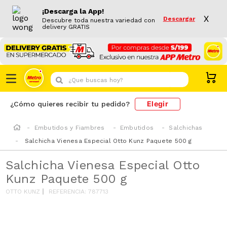
¡Descarga la App!
X
Descargar
Descubre toda nuestra variedad con
delivery GRATIS
¿Que buscas hoy?
Elegir
¿Cómo quieres recibir tu pedido?
Embutidos y Fiambres
Embutidos
Salchichas
Salchicha Vienesa Especial Otto Kunz Paquete 500 g
Salchicha Vienesa Especial Otto
Kunz Paquete 500 g
OTTO KUNZ
REFERENCIA
:
787713