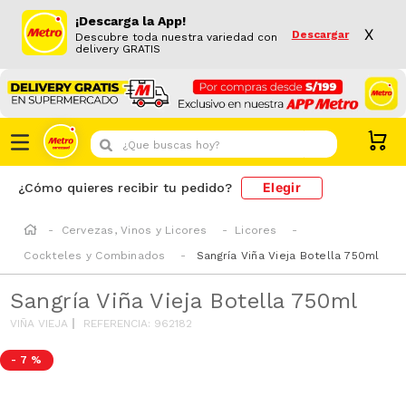
¡Descarga la App!
X
Descargar
Descubre toda nuestra variedad con
delivery GRATIS
¿Que buscas hoy?
Elegir
¿Cómo quieres recibir tu pedido?
Cervezas, Vinos y Licores
Licores
Cockteles y Combinados
Sangría Viña Vieja Botella 750ml
Sangría Viña Vieja Botella 750ml
VIÑA VIEJA
REFERENCIA
:
962182
-
7 %