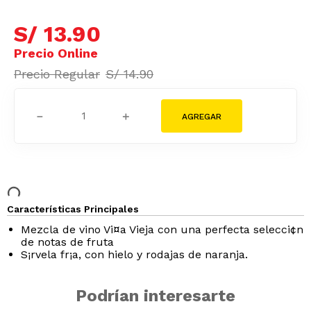
S/
13
.
90
S/
14
.
90
－
＋
Características Principales
Mezcla de vino Vi¤a Vieja con una perfecta selecci¢n
de notas de fruta
S¡rvela fr¡a, con hielo y rodajas de naranja.
Podrían interesarte