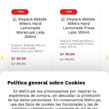
-
23 %
-
23 %
Sixpack Bebida Mike's
Sixpack Bebida Mike's
Hard Lemonade
Hard Lemonade Fresa
Maracuyá Lata 355ml
Lata 355ml
S/
30
.
00
S/
30
.
00
S/
38.90
S/
38.90
Política general sobre Cookies
En Metro.pe nos preocupamos por mejorar tu
experiencia de compra, sin descuidar la protección
de tus datos personales. En consecuencia Metro.pe,
usa dos tipos de cookies las Funcionales y las de
Analítica y Optimización ¿consiente el uso de las