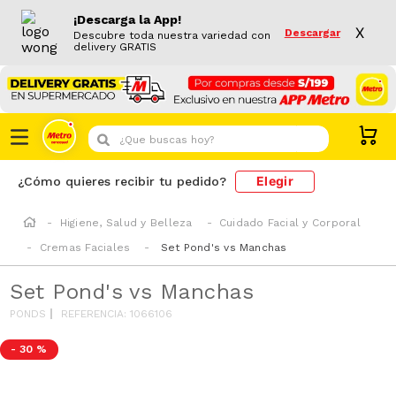
¡Descarga la App!
X
Descargar
Descubre toda nuestra variedad con
delivery GRATIS
¿Que buscas hoy?
Elegir
¿Cómo quieres recibir tu pedido?
Higiene, Salud y Belleza
Cuidado Facial y Corporal
Cremas Faciales
Set Pond's vs Manchas
Set Pond's vs Manchas
PONDS
REFERENCIA
:
1066106
-
30 %