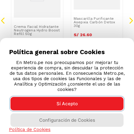
S
Mascarilla Purificante
Asepxia Carbón Detox
30g
Crema Facial Hidratante
Neutrogena Hydro Boost
Refill 50g
S/
26
.
60
S/
36
.
67
S/
48.90
Política general sobre Cookies
En Metro.pe nos preocupamos por mejorar tu
experiencia de compra, sin descuidar la protección
de tus datos personales. En consecuencia Metro.pe,
usa dos tipos de cookies las Funcionales y las de
Analítica y Optimización ¿consiente el uso de las
cookies?
Sí Acepto
Configuración de Cookies
Política de Cookies