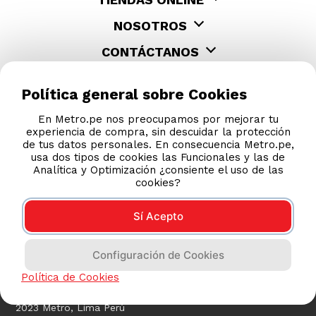
NOSOTROS
CONTÁCTANOS
Política general sobre Cookies
En Metro.pe nos preocupamos por mejorar tu
experiencia de compra, sin descuidar la protección
de tus datos personales. En consecuencia Metro.pe,
usa dos tipos de cookies las Funcionales y las de
Analítica y Optimización ¿consiente el uso de las
cookies?
Sí Acepto
COMPRAS 100% SEGURAS
Configuración de Cookies
Esta tienda usa Niubiz para realizar transacciones
electrónicas.
Política de Cookies
2023 Metro, Lima Perú