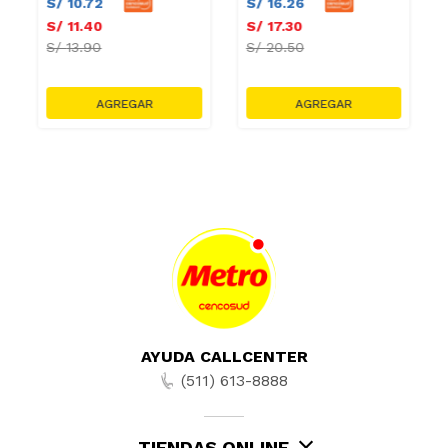
S/
10
.
72
S/
16
.
26
S/
11
.
40
S/
17
.
30
S/
13.90
S/
20.50
AYUDA CALLCENTER
(511) 613-8888
TIENDAS ONLINE