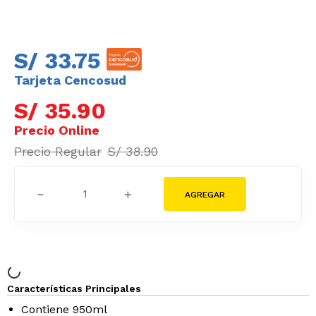
S/
33
.
75
Tarjeta Cencosud
S/
35
.
90
S/
38
.
90
－
＋
Características Principales
Contiene 950ml