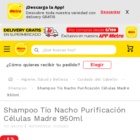
¡Descarga la App!
X
Descargar
Descubre toda nuestra variedad con
delivery GRATIS
¿Que buscas hoy?
Elegir
¿Cómo quieres recibir tu pedido?
Higiene, Salud y Belleza
Cuidado del Cabello
Shampoo
Shampoo Tío Nacho Purificación Células Madre
950ml
Shampoo Tío Nacho Purificación
Células Madre 950ml
TIO NACHO
REFERENCIA
:
1025662
-
8 %