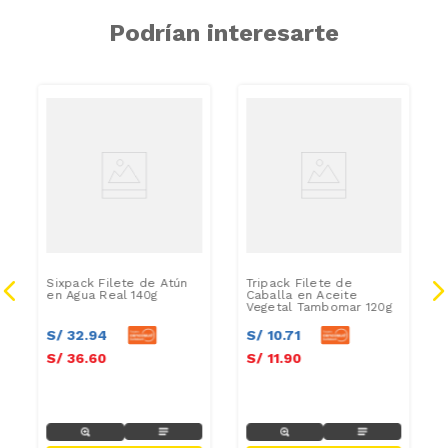
Podrían interesarte
Sixpack Filete de Atún
Tripack Filete de
en Agua Real 140g
Caballa en Aceite
Vegetal Tambomar 120g
S/
32
.
94
S/
10
.
71
S/
36
.
60
S/
11
.
90