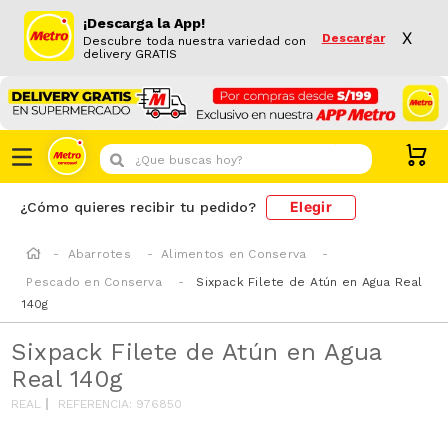
¡Descarga la App!
X
Descargar
Descubre toda nuestra variedad con
delivery GRATIS
¿Que buscas hoy?
Elegir
¿Cómo quieres recibir tu pedido?
Abarrotes
Alimentos en Conserva
Pescado en Conserva
Sixpack Filete de Atún en Agua Real
140g
Sixpack Filete de Atún en Agua
Real 140g
REAL
REFERENCIA
:
976850