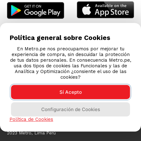
Política general sobre Cookies
En Metro.pe nos preocupamos por mejorar tu
experiencia de compra, sin descuidar la protección
de tus datos personales. En consecuencia Metro.pe,
usa dos tipos de cookies las Funcionales y las de
Analítica y Optimización ¿consiente el uso de las
cookies?
Sí Acepto
COMPRAS 100% SEGURAS
Configuración de Cookies
Esta tienda usa Niubiz para realizar transacciones
electrónicas.
Política de Cookies
2023 Metro, Lima Perú