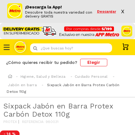
¡Descarga la App!
X
Descargar
Descubre toda nuestra variedad con
delivery GRATIS
¿Que buscas hoy?
Elegir
¿Cómo quieres recibir tu pedido?
Higiene, Salud y Belleza
Cuidado Personal
Jabón en barra
Sixpack Jabón en Barra Protex Carbón
Detox 110g
Sixpack Jabón en Barra Protex
Carbón Detox 110g
PROTEX
REFERENCIA
:
980031
-
14 %