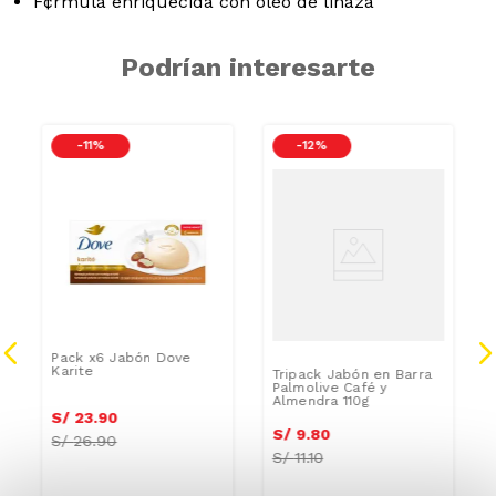
F¢rmula enriquecida con oleo de linaza
Podrían interesarte
-
11 %
-
12 %
Pack x6 Jabón Dove
Karite
Tripack Jabón en Barra
Palmolive Café y
Almendra 110g
S/
23
.
90
S/
9
.
80
S/
26.90
S/
11.10