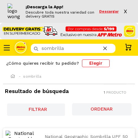
¡Descarga la App!
X
Descargar
Descubre toda nuestra variedad con
delivery GRATIS
¿Que buscas hoy?
Elegir
¿Cómo quieres recibir tu pedido?
sombrilla
Resultado de búsqueda
1
PRODUCTO
FILTRAR
National Geographic Sombrilla UPF 50