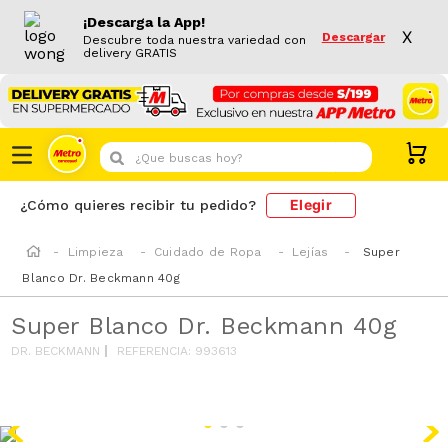
¡Descarga la App!
X
Descargar
Descubre toda nuestra variedad con
delivery GRATIS
¿Que buscas hoy?
Elegir
¿Cómo quieres recibir tu pedido?
Limpieza
Cuidado de Ropa
Lejías
Super
Blanco Dr. Beckmann 40g
Super Blanco Dr. Beckmann 40g
DR. BECKMANN
REFERENCIA
:
993613