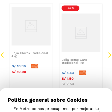
-
42 %
Lejía Clorox Tradicional
4kg
Lejía Home Care
Tradicional 1kg
S/
10
.
36
S/
10
.
90
S/
1
.
43
S/
1
.
50
S/
2.60
Política general sobre Cookies
En Metro.pe nos preocupamos por mejorar tu