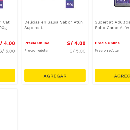
r Cat
Delicias en Salsa Sabor Atún
Supercat Adultos
190g
Supercat
Pollo Carne Atún
/
4
.
00
S/
4
.
00
Precio Online
Precio Online
S/
5.00
S/
5.00
Precio regular
Precio regular