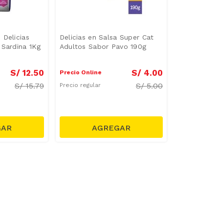
 Delicias
Delicias en Salsa Super Cat
 Sardina 1Kg
Adultos Sabor Pavo 190g
S/
12
.
50
S/
4
.
00
Precio Online
S/
15.79
S/
5.00
Precio regular