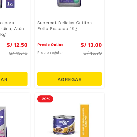
to para
Supercat Delicias Gatitos
rdina, Atún
Pollo Pescado 1Kg
 Kg
S/
12
.
50
S/
13
.
00
Precio Online
S/
15.79
S/
15.79
Precio regular
-
20 %