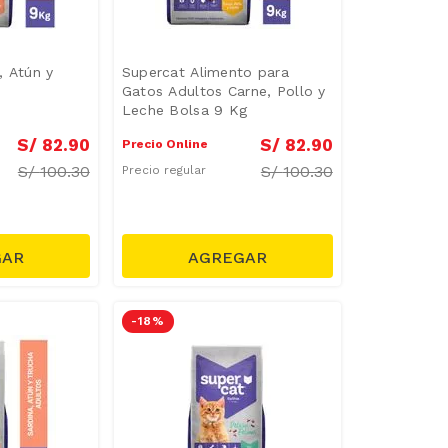
, Atún y
Supercat Alimento para
Gatos Adultos Carne, Pollo y
Leche Bolsa 9 Kg
S/
82
.
90
S/
82
.
90
Precio Online
S/
100.30
S/
100.30
Precio regular
-
18 %