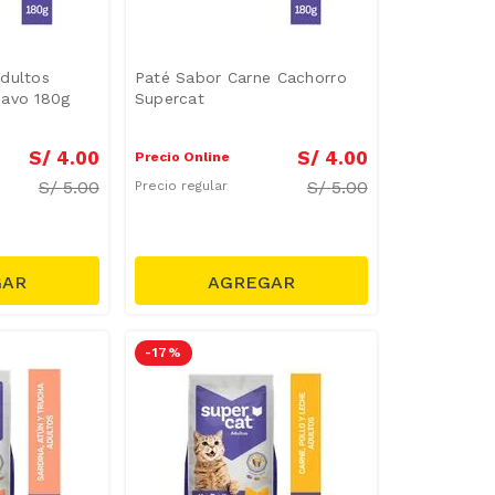
dultos
Paté Sabor Carne Cachorro
Pavo 180g
Supercat
S/
4
.
00
S/
4
.
00
Precio Online
S/
5.00
S/
5.00
Precio regular
-
17 %