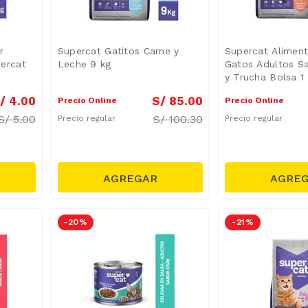
r
Supercat Gatitos Carne y
Supercat Alimen
ercat
Leche 9 kg
Gatos Adultos Sa
y Trucha Bolsa 1
/
4
.
00
S/
85
.
00
Precio Online
Precio Online
S/
5.00
S/
100.30
Precio regular
Precio regular
-
20 %
-
21 %