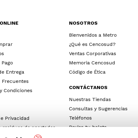
 ONLINE
NOSOTROS
Bienvenidos a Metro
mprar
¿Qué es Cencosud?
os
Ventas Corporativas
 Pago
Memoria Cencosud
 de Entrega
Código de Ética
 Frecuentes
CONTÁCTANOS
y Condiciones
Nuestras Tiendas
Consultas y Sugerencias
Teléfonos
de Privacidad
Revisa tu boleta
e residuos de apartados
 y electrónicos (RAEE)