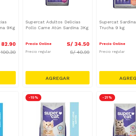
cias
Supercat Adultos Delicias
Supercat Sardina
ina 9Kg
Pollo Carne Atún Sardina 3Kg
Trucha 9 kg
82
.
90
S/
34
.
50
Precio Online
Precio Online
/
100.30
S/
40.99
Precio regular
Precio regular
-
15 %
-
21 %