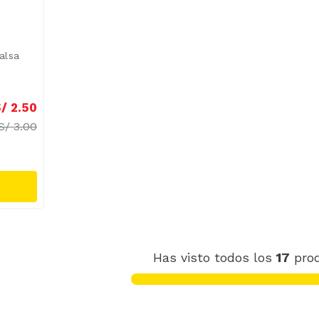
alsa
/
2
.
50
S/
3.00
Has visto todos los
17
pro