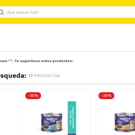
Que buscas hoy?
para “
”. Te sugerimos estos productos:
úsqueda:
17
PRODUCTOS
-
20 %
-
20 %