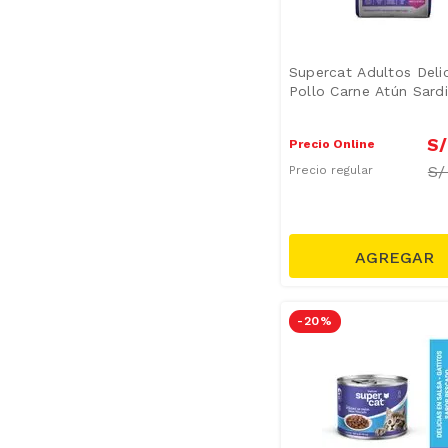
Supercat Adultos Deli
Pollo Carne Atún Sard
S/
Precio Online
S
Precio regular
-
20 %