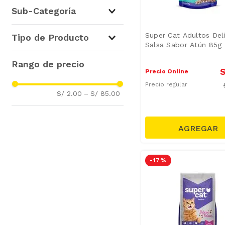
Para Gatos
(
17
)
Sub-Categoría
Alimento Húmedo para
Super Cat Adultos Deli
Tipo de Producto
Gatos
(
9
)
Salsa Sabor Atún 85g
Alimento Seco para Gatos
Alimento Seco
(
8
)
(
8
)
S
Galletas y Snack
(
7
)
Precio Online
Alimento Húmedo
(
2
)
Precio regular
S/ 2.00
–
S/ 85.00
-
17 %