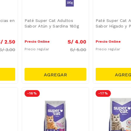
cias en
Paté Super Cat Adultos
Paté Super Cat A
Sabor Atún y Sardina 180g
Sabor Hígado y 
/
2
.
50
S/
4
.
00
Precio Online
Precio Online
S/
3.00
S/
5.00
Precio regular
Precio regular
-
16 %
-
17 %