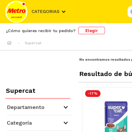
¿
CATEGORIAS
Elegir
¿Cómo quieres recibir tu pedido?
Supercat
No encontramos resultados 
Resultado de b
Supercat
-
17 %
Departamento
Mascotas
(
17
)
Categoría