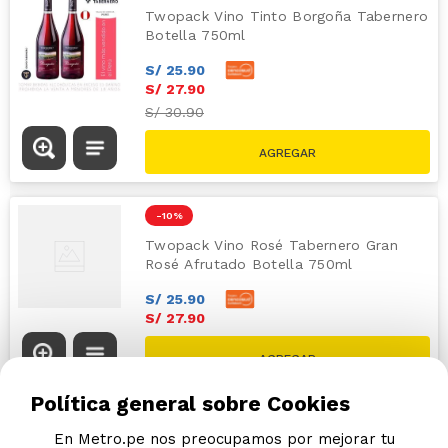
Twopack Vino Tinto Borgoña Tabernero
Botella 750ml
S/
25
.
90
S/
27
.
90
S/
30.90
-
10 %
Twopack Vino Rosé Tabernero Gran
Rosé Afrutado Botella 750ml
S/
25
.
90
S/
27
.
90
S/
30.90
Política general sobre Cookies
En Metro.pe nos preocupamos por mejorar tu