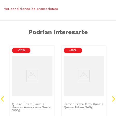
Ver condiciones de promociones
Podrían interesarte
-
23 %
-
16 %
SODIO/GRASAS-
SODIO/GRASA
SAT
SAT
Queso Edam Laive +
Jamón Pizza Otto Kunz +
Jamón Americano Suiza
Queso Edam 340g
300g