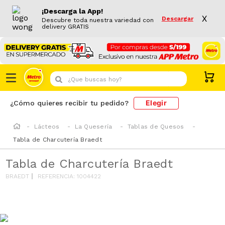
¡Descarga la App!
X
Descargar
Descubre toda nuestra variedad con
delivery GRATIS
¿Que buscas hoy?
Elegir
¿Cómo quieres recibir tu pedido?
Lácteos
La Quesería
Tablas de Quesos
Tabla de Charcutería Braedt
Tabla de Charcutería Braedt
BRAEDT
REFERENCIA
:
1004422