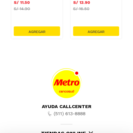
S/
11
.
50
S/
13
.
90
S/
14.90
S/
16.50
AYUDA CALLCENTER
(511) 613-8888