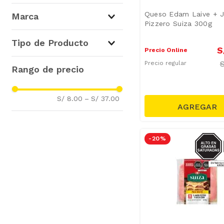
Tablas de Quesos
(
12
)
Queso Edam Laive + 
Marca
Pizzero Suiza 300g
Cuchillos de Cocina
(
1
)
Laive
(
3
)
Tipo de Producto
S
San Fernando
(
3
)
Precio Online
Braedt
(
2
)
Cuchillos
(
1
)
Precio regular
Cerdeña
(
1
)
Queso Edam
(
1
)
Krea
(
1
)
Tabla de Charcutería
(
1
)
S/ 8.00
–
S/ 37.00
Metro
(
1
)
Tabla de Quesos
(
1
)
Otto Kunz
(
1
)
Suiza
(
1
)
SODIO/
-
20 %
S