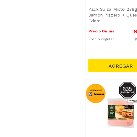
Pack Suiza Mixto 279g
Jamón Pizzero + Que
Edam
S
Precio Online
Precio regular
SODIO/
S