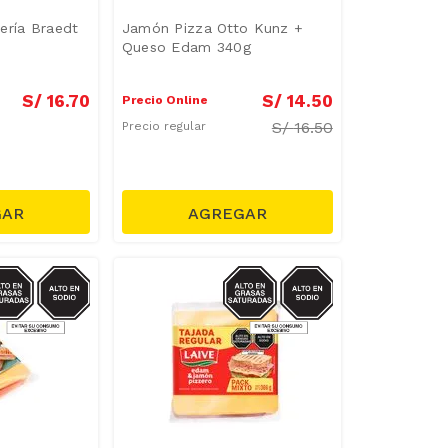
ería Braedt
Jamón Pizza Otto Kunz +
Queso Edam 340g
S/
16
.
70
S/
14
.
50
Precio Online
S/
16.50
Precio regular
DIO/GRASAS-
SODIO/GRASAS-
SAT
SAT