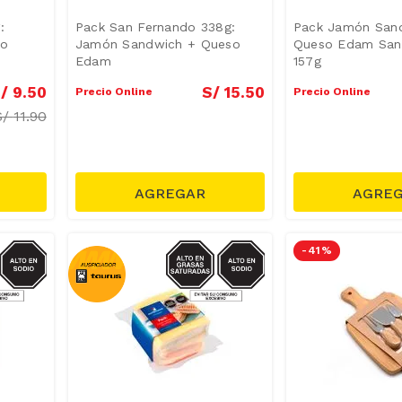
:
Pack San Fernando 338g:
Pack Jamón San
so
Jamón Sandwich + Queso
Queso Edam San
Edam
157g
/
9
.
50
S/
15
.
50
Precio Online
Precio Online
S/
11.90
GRASAS-
SODIO/GRASAS-
-
41 %
AT
SAT