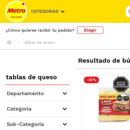
¿
CATEGORIAS
Elegir
¿Cómo quieres recibir tu pedido?
tablas de queso
Resultado de b
tablas de queso
SODIO/
-
28 %
S
Departamento
Lácteos
(
12
)
Categoría
Hogar y Bazar
(
1
)
La Quesería
(
12
)
Sub-Categoría
Cocina
(
1
)