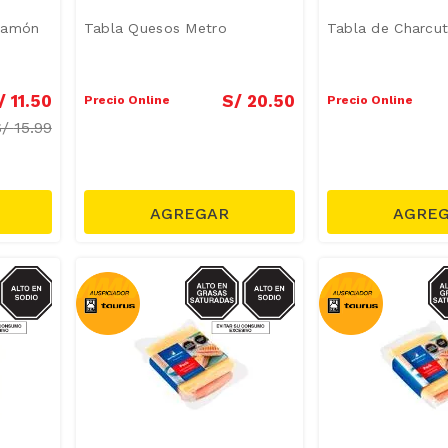
Jamón
Tabla Quesos Metro
Tabla de Charcut
/
11
.
50
S/
20
.
50
Precio Online
Precio Online
S/
15.99
GRASAS-
SODIO/GRASAS-
SO
AT
SAT