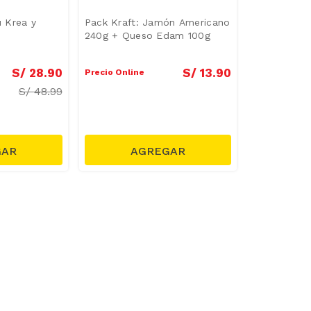
 Krea y
Pack Kraft: Jamón Americano
240g + Queso Edam 100g
S/
28
.
90
S/
13
.
90
Precio Online
S/
48.99