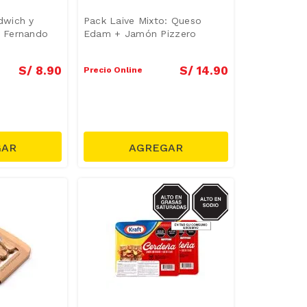
dwich y
Pack Laive Mixto: Queso
 Fernando
Edam + Jamón Pizzero
S/
8
.
90
S/
14
.
90
Precio Online
SODIO/GRASAS-
SAT