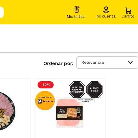
Relevancia
SODIO/GRASAS-
-
12 %
SAT