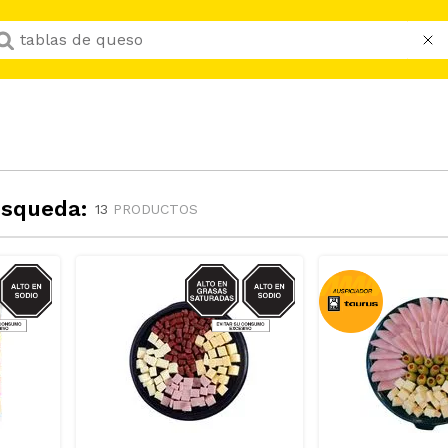
Que buscas hoy?
úsqueda:
13
PRODUCTOS
GRASAS-
SODIO/GRASAS-
AT
SAT