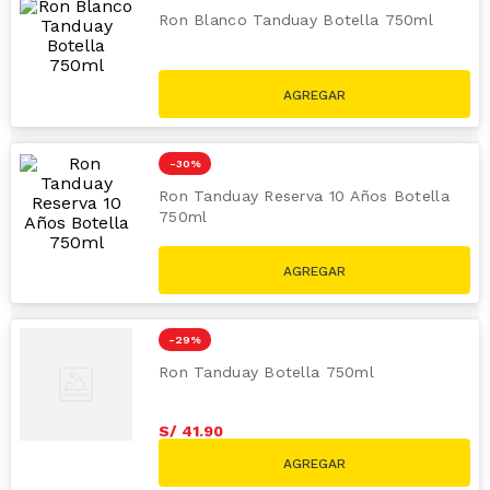
Ron Blanco Tanduay Botella 750ml
S/
41
.
90
S/
59.00
-
30 %
Ron Tanduay Reserva 10 Años Botella
750ml
S/
153
.
90
S/
219.00
-
29 %
Ron Tanduay Botella 750ml
S/
41
.
90
S/
59.00