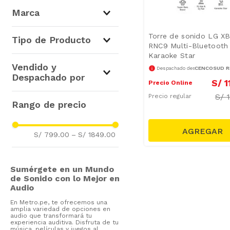
Marca
LG
(
4
)
Torre de sonido LG 
Tipo de Producto
RNC9 Multi-Bluetooth
Kuzler
(
11
)
Karaoke Star
Parlantes
(
4
)
Vendido y
NEX
(
9
)
CENCOSUD RE
Despachado desde
Despachado por
Samsung
(
2
)
S/
1
Precio Online
Sony
(
1
)
S/
Precio regular
Cencosud Retail Perú S.A.
(
3
)
S/ 799.00
–
S/ 1849.00
Sumérgete en un Mundo
de Sonido con lo Mejor en
Audio
En Metro.pe, te ofrecemos una
amplia variedad de opciones en
audio que transformará tu
experiencia auditiva. Disfruta de tu
música, películas y juegos al