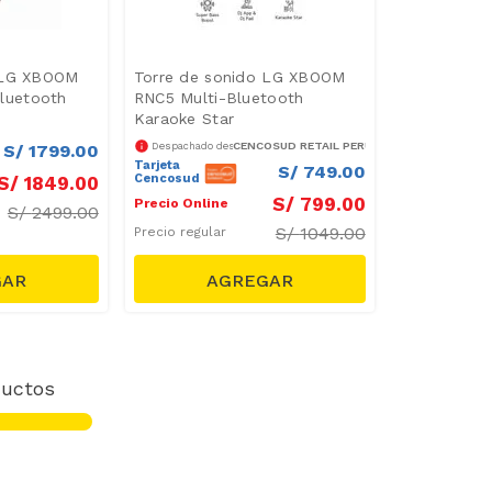
 LG XBOOM
Torre de sonido LG XBOOM
luetooth
RNC5 Multi-Bluetooth
Karaoke Star
CENCOSUD RETAIL PERÚ S.A.
Despachado desde
S/
1799
.
00
Tarjeta
S/
749
.
00
Cencosud
S/
1849
.
00
S/
799
.
00
Precio Online
S/
2499.00
S/
1049.00
Precio regular
uctos