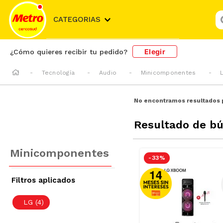
¿
CATEGORIAS
Elegir
¿Cómo quieres recibir tu pedido?
Tecnología
Audio
Minicomponentes
No encontramos resultados 
Resultado de b
Minicomponentes
-
33 %
LG
(
4
)