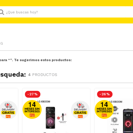
Que buscas hoy?
LG
para “
”. Te sugerimos estos productos:
úsqueda:
4
PRODUCTOS
-
27 %
-
26 %