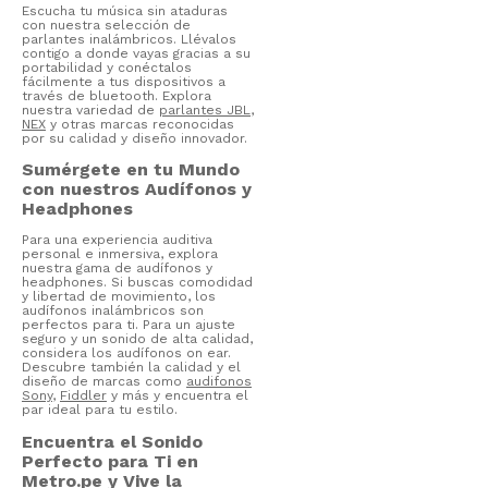
Escucha tu música sin ataduras
con nuestra selección de
parlantes inalámbricos. Llévalos
contigo a donde vayas gracias a su
portabilidad y conéctalos
fácilmente a tus dispositivos a
través de bluetooth. Explora
nuestra variedad de
parlantes JBL
,
NEX
y otras marcas reconocidas
por su calidad y diseño innovador.
Sumérgete en tu Mundo
con nuestros Audífonos y
Headphones
Para una experiencia auditiva
personal e inmersiva, explora
nuestra gama de audífonos y
headphones. Si buscas comodidad
y libertad de movimiento, los
audífonos inalámbricos son
perfectos para ti. Para un ajuste
seguro y un sonido de alta calidad,
considera los audífonos on ear.
Descubre también la calidad y el
diseño de marcas como
audifonos
Sony
,
Fiddler
y más y encuentra el
par ideal para tu estilo.
Encuentra el Sonido
Perfecto para Ti en
Metro.pe y Vive la