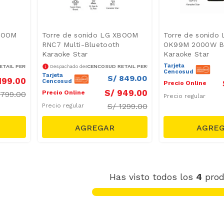
XBOOM
Torre de sonido LG XBOOM
Torre de sonido
RNC7 Multi-Bluetooth
OK99M 2000W B
Karaoke Star
Karaoke Star
Tarjeta
TAIL PERÚ S.A.
CENCOSUD RETAIL PERÚ S.A.
Despachado desde
Cencosud
Tarjeta
S/
849
.
00
199
.
00
Cencosud
Precio Online
S/
949
.
00
Precio Online
1799.00
Precio regular
S/
1299.00
Precio regular
Has visto todos los
4
prod