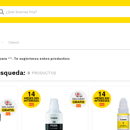
Que buscas hoy?
Canon
para “
”. Te sugerimos estos productos:
úsqueda:
8
PRODUCTOS