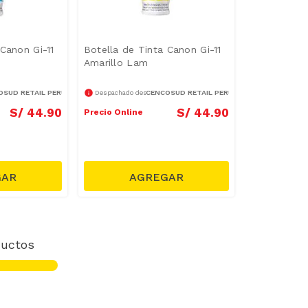
 Canon Gi-11
Botella de Tinta Canon Gi-11
Amarillo Lam
SUD RETAIL PERÚ S.A.
CENCOSUD RETAIL PERÚ S.A.
Despachado desde
S/
44
.
90
S/
44
.
90
Precio Online
uctos