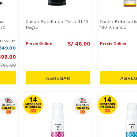
nal
Canon Botella de Tinta GI-10
Canon Botella de
170
Negro
190 Amarillo
TAIL PERÚ S.A.
S/
46
.
00
Precio Online
Precio Online
649
.
00
699
.
00
769.00