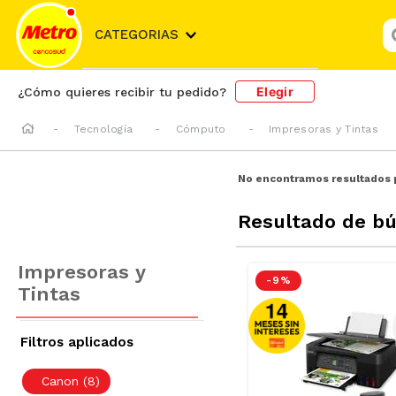
¿
CATEGORIAS
Elegir
¿Cómo quieres recibir tu pedido?
Tecnología
Cómputo
Impresoras y Tintas
No encontramos resultados 
Resultado de b
Impresoras y
-
9 %
Tintas
Canon
(
8
)