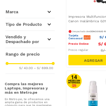
Marca
Impresora Multifuncio
Canon Inalámbrica G3
Canon
(
8
)
Tipo de Producto
HP
(
31
)
CENCOSUD RE
Despachado desde
Tintas
(
5
)
Tarjeta
Vendido y
Epson
(
19
)
S/
Cencosud
Impresoras
Despachado por
Brother
(
14
)
S/
Precio Online
Multifuncionales
(
1
)
S/
Precio regular
Botellas
Cencosud Retail Perú S.A.
(
1
)
(
4
)
S/ 43.00
–
S/ 699.00
Compra las mejores
Laptops, Impresoras y
más en Metro.pe
En Metro.pe, te ofrecemos una
amplia gama de productos en
cómputo para que te mantengas