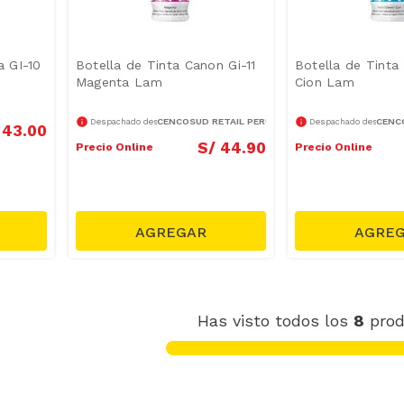
a GI-10
Botella de Tinta Canon Gi-11
Botella de Tinta
Magenta Lam
Cion Lam
CENCOSUD RETAIL PERÚ S.A.
CENCO
Despachado desde
Despachado desde
43
.
00
S/
44
.
90
Precio Online
Precio Online
Has visto todos los
8
prod