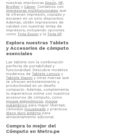
nuestras impresoras
Epson
,
HP
,
Brother
y
Canon
. Contamos con
impresoras multifuncionales
que
te ofrecen impresión, copiado y
escaneo en un solo dispositivo.
Además, obtén impresiones de
calidad con nuestras tintas de
impresora, incluyendo opciones
como
Tinta Epson
y la
Tinta HP
.
Explora nuestras Tablets
y Accesorios de cómputo
esenciales
Las tablets son la combinación
perfecta de portabilidad y
funcionalidad. Descubre modelos
modernos de
Tablets Lenovo
y
Tablets Xiaomi
y otras marcas que
te ofrecen entretenimiento y
productividad en un diseño
compacto. Además, complementa
tu experiencia online con nuestros
accesorios de cómputo, como
mouse ergonómicos
,
mouse
inalámbrico
para mayor libertad,
cómodos
mousepads
y prácticos
disco duro externo
para
almacenamiento adicional.
Compra lo mejor del
Cómputo en Metro.pe