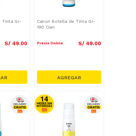
 Tinta GI-
Canon Botella de Tinta GI-
190 Cian
S/
49
.
00
S/
49
.
00
Precio Online