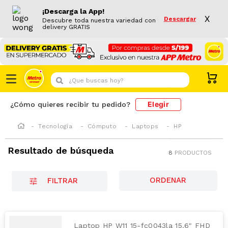
¡Descarga la App!
X
Descargar
Descubre toda nuestra variedad con
delivery GRATIS
¿Que buscas hoy?
Elegir
¿Cómo quieres recibir tu pedido?
Tecnología
Cómputo
Laptops
HP
Resultado de búsqueda
8
PRODUCTOS
FILTRAR
Laptop HP W11 15-fc0043la 15.6" FHD