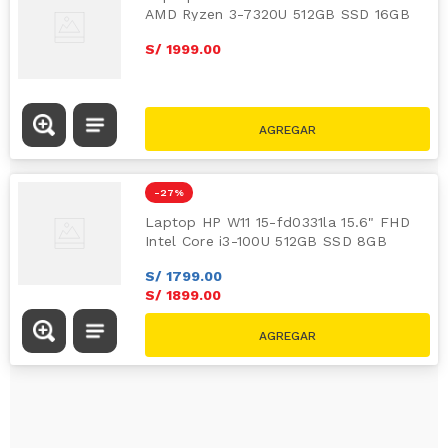
AMD Ryzen 3-7320U 512GB SSD 16GB
S/
1999
.
00
-
27 %
Laptop HP W11 15-fd0331la 15.6" FHD
Intel Core i3-100U 512GB SSD 8GB
S/
1799
.
00
S/
1899
.
00
S/
2599.00