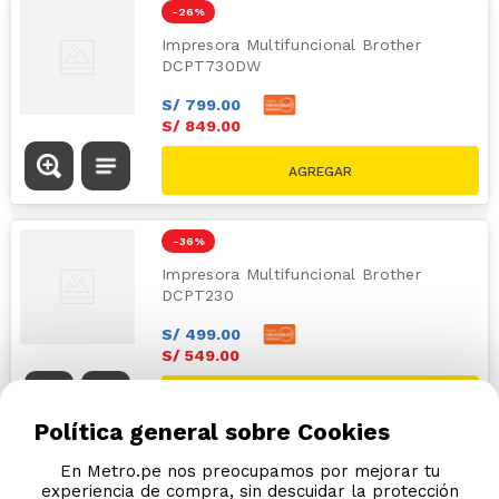
-
26 %
Impresora Multifuncional Brother
DCPT730DW
S/
799
.
00
S/
849
.
00
S/
1149.00
-
36 %
Impresora Multifuncional Brother
DCPT230
S/
499
.
00
S/
549
.
00
S/
859.00
Política general sobre Cookies
En Metro.pe nos preocupamos por mejorar tu
experiencia de compra, sin descuidar la protección