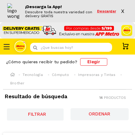
¡Descarga la App!
X
Descargar
Descubre toda nuestra variedad con
delivery GRATIS
¿Que buscas hoy?
Elegir
¿Cómo quieres recibir tu pedido?
Tecnología
Cómputo
Impresoras y Tintas
Brother
Resultado de búsqueda
14
PRODUCTOS
FILTRAR