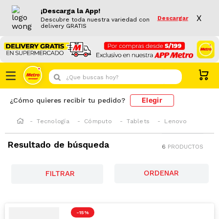
¡Descarga la App!
X
Descargar
Descubre toda nuestra variedad con
delivery GRATIS
¿Que buscas hoy?
Elegir
¿Cómo quieres recibir tu pedido?
Tecnología
Cómputo
Tablets
Lenovo
Resultado de búsqueda
6
PRODUCTOS
FILTRAR
-
15 %