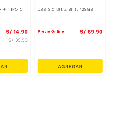
 + TIPO C
USB 3.0 Ultra Shift 128GB
S/
14
.
90
S/
69
.
90
Precio Online
S/
39.90