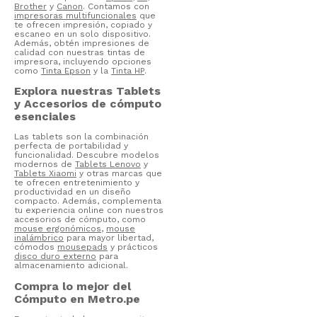
Brother
y
Canon
. Contamos con
impresoras multifuncionales
que
te ofrecen impresión, copiado y
escaneo en un solo dispositivo.
Además, obtén impresiones de
calidad con nuestras tintas de
impresora, incluyendo opciones
como
Tinta Epson
y la
Tinta HP
.
Explora nuestras Tablets
y Accesorios de cómputo
esenciales
Las tablets son la combinación
perfecta de portabilidad y
funcionalidad. Descubre modelos
modernos de
Tablets Lenovo
y
Tablets Xiaomi
y otras marcas que
te ofrecen entretenimiento y
productividad en un diseño
compacto. Además, complementa
tu experiencia online con nuestros
accesorios de cómputo, como
mouse ergonómicos
,
mouse
inalámbrico
para mayor libertad,
cómodos
mousepads
y prácticos
disco duro externo
para
almacenamiento adicional.
Compra lo mejor del
Cómputo en Metro.pe