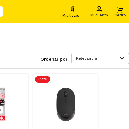
Relevancia
-
62 %