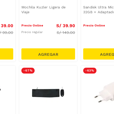
Mochila Kuzler Ligera de
Sandisk Ultra M
Viaje
32GB + Adaptad
39
.
00
S/
39
.
90
Precio Online
Precio Online
/
99.00
S/
149.00
Precio regular
-
67 %
-
63 %