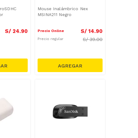
icroSDHC
Mouse Inalámbrico Nex
or
MSINA211 Negro
S/
24
.
90
S/
14
.
90
Precio Online
S/
39.00
Precio regular