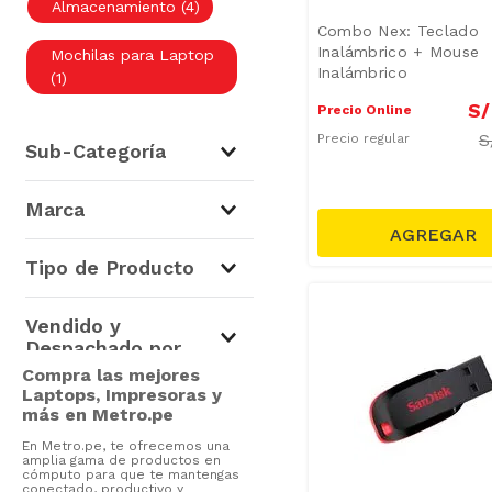
Almacenamiento
(
4
)
Combo Nex: Teclado
Inalámbrico + Mouse
Mochilas para Laptop
Inalámbrico
(
1
)
S/
Precio Online
S
Precio regular
Sub-Categoría
Accesorios de Cómputo
Marca
(
22
)
Fiddler
(
7
)
Almacenamiento
(
4
)
Tipo de Producto
NEX
(
6
)
Mochilas para Laptop
Kuzler
(
6
)
(
1
)
Vendido y
Sandisk
(
4
)
Despachado por
Impresoras y Tintas
(
72
)
Trípodes
(
2
)
Microsoft
(
1
)
Compra las mejores
Laptops
(
17
)
Laptops, Impresoras y
Softwares y Licencias
(
2
)
HP
(
1
)
más en Metro.pe
Tablets
(
8
)
Mouse
(
2
)
Bitdefender
(
1
)
En Metro.pe, te ofrecemos una
Cargadores USB
(
2
)
amplia gama de productos en
cómputo para que te mantengas
Accesorios de
conectado, productivo y