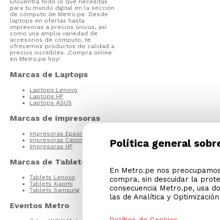
Encuentra todo lo que necesitas
para tu mundo digital en la sección
de cómputo de Metro.pe. Desde
laptops en ofertas hasta
impresoras a precios únicos, así
como una amplia variedad de
accesorios de cómputo, te
ofrecemos productos de calidad a
precios increíbles. ¡Compra online
en Metro.pe hoy!
Marcas de Laptops
Laptops Lenovo
Laptops HP
Laptops ASUS
Marcas de Impresoras
Impresoras Epson
Impresoras Canon
Política general sobr
Impresoras HP
Marcas de Tablets
En Metro.pe nos preocupamos 
Tablets Lenovo
compra, sin descuidar la prot
Tablets Xiaomi
consecuencia Metro.pe, usa do
Tablets Samsung
las de Analítica y Optimizació
Eventos Metro