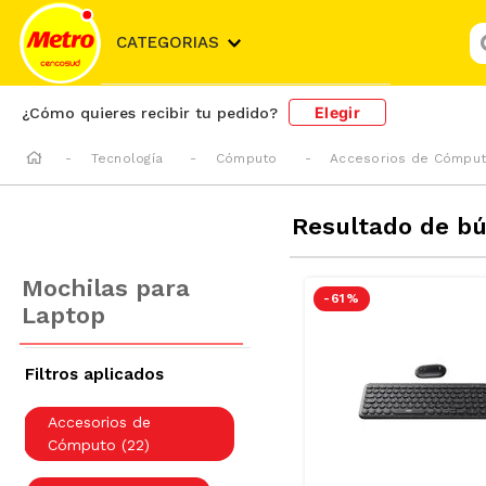
¿
CATEGORIAS
Elegir
¿Cómo quieres recibir tu pedido?
Tecnología
Cómputo
Accesorios de Cómpu
Resultado de b
Mochilas para
-
61 %
Laptop
Accesorios de
Cómputo
(
22
)