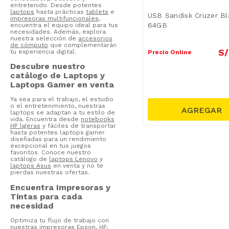
Computadores
(
2
)
entretenido. Desde potentes
laptops
hasta prácticas
tablets
e
USB Sandisk Cruzer B
Utensilios de Cocina
(
1
)
impresoras multifuncionales
,
64GB
encuentra el equipo ideal para tus
Teclados
(
1
)
necesidades. Además, explora
nuestra selección de
accesorios
Teclados Gamer
(
1
)
de cómputo
que complementarán
S/
tu experiencia digital.
Precio Online
Tarjetas de Memoria
(
1
)
Descubre nuestro
Mouse Pad
(
1
)
catálogo de Laptops y
Laptops Gamer en venta
Mostrar 3 más
S/ 9.00
–
S/ 309.00
Ya sea para el trabajo, el estudio
o el entretenimiento, nuestras
laptops se adaptan a tu estilo de
vida. Encuentra desde
notebooks
HP ligeras
y fáciles de transportar
hasta potentes laptops gamer
diseñadas para un rendimiento
excepcional en tus juegos
favoritos. Conoce nuestro
catálogo de
laptops Lenovo
y
laptops Asus
en venta y no te
pierdas nuestras ofertas.
Encuentra Impresoras y
Tintas para cada
necesidad
Optimiza tu flujo de trabajo con
nuestras impresoras
Epson
,
HP
,