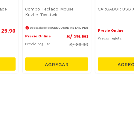
lade
Combo Teclado Mouse
CARGADOR USB A
Kuzler Tasktwin
CENCOSUD RETAIL PERÚ S.A.
Despachado desde
25
.
90
Precio Online
S/
29
.
90
Precio Online
Precio regular
S/
89.90
Precio regular