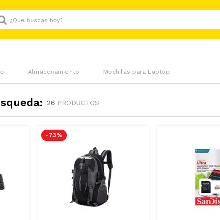
Que buscas hoy?
to
Almacenamiento
Mochilas para Laptop
úsqueda:
26
PRODUCTOS
-
73 %