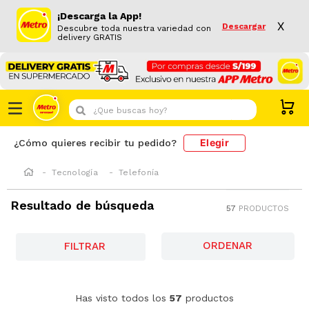
¡Descarga la App!
X
Descargar
Descubre toda nuestra variedad con
delivery GRATIS
¿Que buscas hoy?
Elegir
¿Cómo quieres recibir tu pedido?
Tecnología
Telefonía
Resultado de búsqueda
57
PRODUCTOS
FILTRAR
-
8 %