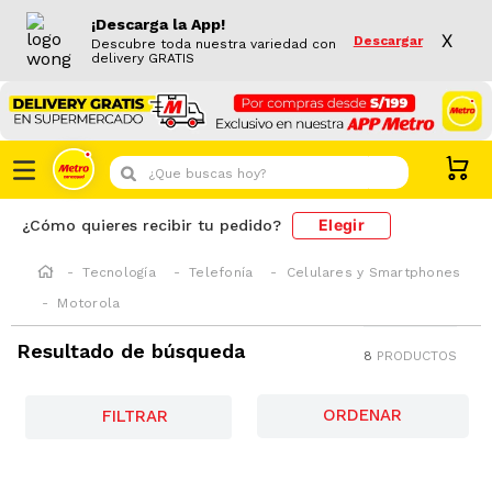
¡Descarga la App!
X
Descargar
Descubre toda nuestra variedad con
delivery GRATIS
¿Que buscas hoy?
Elegir
¿Cómo quieres recibir tu pedido?
Tecnología
Telefonía
Celulares y Smartphones
Motorola
Resultado de búsqueda
8
PRODUCTOS
FILTRAR