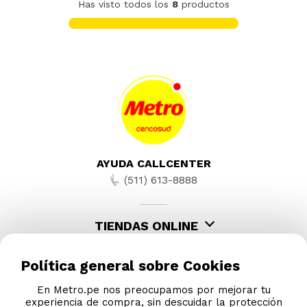
-
31 %
Smartphone Motorola G56 8 + 256GB
Azul Marino
S/
659
.
00
S/
949.00
-
17 %
Smartphone Motorola Edge 60 Fusion
8+256GB Azul
S/
1249
.
00
S/
1499.00
Política general sobre Cookies
En Metro.pe nos preocupamos por mejorar tu
experiencia de compra, sin descuidar la protección