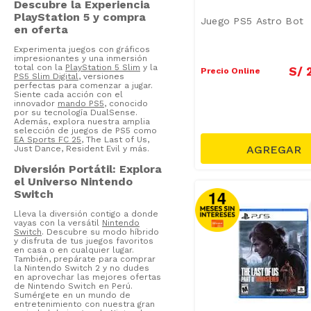
Descubre la Experiencia
PlayStation 5 y compra
Juego PS5 Astro Bot
en oferta
Experimenta juegos con gráficos
impresionantes y una inmersión
total con la
PlayStation 5 Slim
y la
S/
Precio Online
PS5 Slim Digital
, versiones
perfectas para comenzar a jugar.
Siente cada acción con el
innovador
mando PS5
, conocido
por su tecnología DualSense.
Además, explora nuestra amplia
selección de juegos de PS5 como
EA Sports FC 25
, The Last of Us,
Just Dance, Resident Evil y más.
Diversión Portátil: Explora
el Universo Nintendo
Switch
Lleva la diversión contigo a donde
vayas con la versátil
Nintendo
Switch
. Descubre su modo híbrido
y disfruta de tus juegos favoritos
en casa o en cualquier lugar.
También, prepárate para comprar
la Nintendo Switch 2 y no dudes
en aprovechar las mejores ofertas
de Nintendo Switch en Perú.
Sumérgete en un mundo de
entretenimiento con nuestra gran