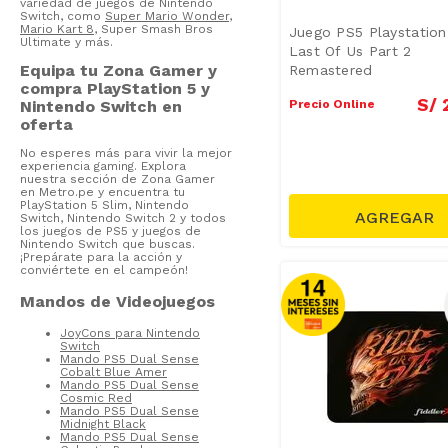
variedad de juegos de Nintendo
Switch, como
Super Mario Wonder
,
Mario Kart 8
, Super Smash Bros
Juego PS5 Playstatio
Ultimate y más.
Last Of Us Part 2
Equipa tu Zona Gamer y
Remastered
compra PlayStation 5 y
S/
Precio Online
Nintendo Switch en
oferta
No esperes más para vivir la mejor
experiencia gaming. Explora
nuestra sección de Zona Gamer
en Metro.pe y encuentra tu
PlayStation 5 Slim, Nintendo
Switch, Nintendo Switch 2 y todos
los juegos de PS5 y juegos de
Nintendo Switch que buscas.
¡Prepárate para la acción y
conviértete en el campeón!
Mandos de Videojuegos
JoyCons para Nintendo
Switch
Mando PS5 Dual Sense
Cobalt Blue Amer
Mando PS5 Dual Sense
Cosmic Red
Mando PS5 Dual Sense
Midnight Black
Mando PS5 Dual Sense