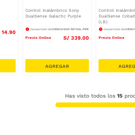
Control Inalámbrico Sony
Control Inalámbr
DualSense Galactic Purple
DualSense Cobal
(LB)
CENCOSUD RETAIL PERÚ S.A.
CENCO
Despachado desde
Despachado desde
/
14
.
90
S/
339
.
00
Precio Online
Precio Online
Has visto todos los
15
pro