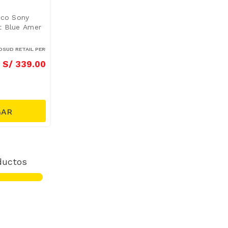
ico Sony
t Blue Amer
SUD RETAIL PERÚ S.A.
S/
339
.
00
ductos