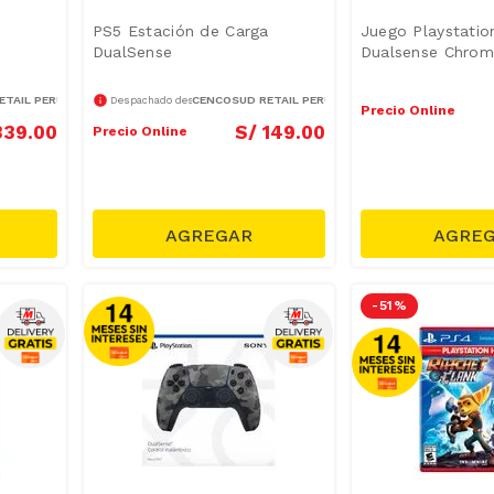
PS5 Estación de Carga
Juego Playstati
e
DualSense
Dualsense Chrom
TAIL PERÚ S.A.
CENCOSUD RETAIL PERÚ S.A.
Despachado desde
Precio Online
339
.
00
S/
149
.
00
Precio Online
-
51 %