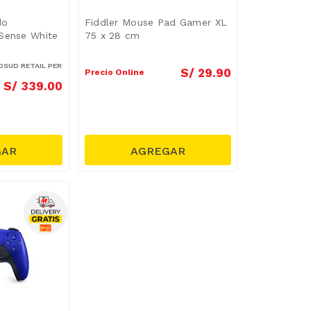
do
Fiddler Mouse Pad Gamer XL
lSense White
75 x 28 cm
SUD RETAIL PERÚ S.A.
S/
29
.
90
Precio Online
S/
339
.
00