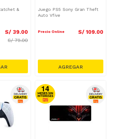
Ratchet &
Juego PS5 Sony Gran Theft
Auto Vfive
S/
39
.
00
S/
109
.
00
Precio Online
S/
79.00