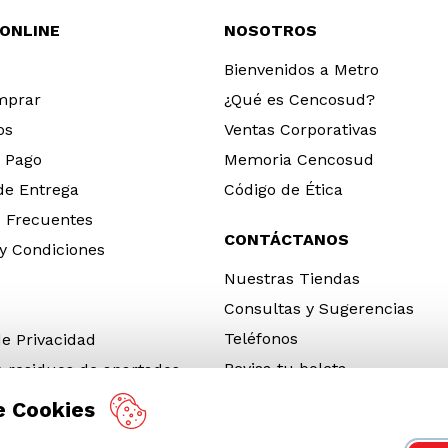
 ONLINE
NOSOTROS
Bienvenidos a Metro
mprar
¿Qué es Cencosud?
os
Ventas Corporativas
 Pago
Memoria Cencosud
 de Entrega
Código de Ética
 Frecuentes
CONTÁCTANOS
y Condiciones
Nuestras Tiendas
Consultas y Sugerencias
Teléfonos
de Privacidad
Revisa tu boleta
e residuos de apartados
 y electrónicos (RAEE)
e Cookies
e Neumáticos Fuera de Uso