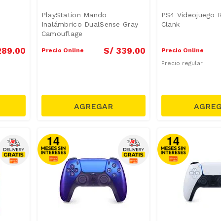
PlayStation Mando
PS4 Videojuego 
Inalámbrico DualSense Gray
Clank
Camouflage
289
.
00
S/
339
.
00
Precio Online
Precio Online
Precio regular