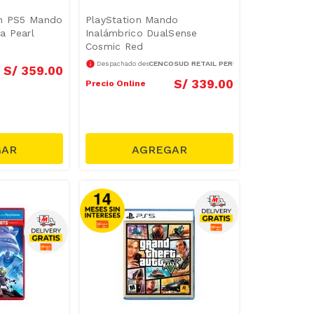
on PS5 Mando
PlayStation Mando
a Pearl
Inalámbrico DualSense
Cosmic Red
CENCOSUD RETAIL PERÚ S.A.
Despachado desde
S/
359
.
00
S/
339
.
00
Precio Online