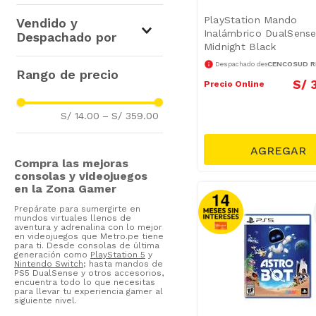
Fiddler
(
2
)
Juegos PS5
(
4
)
PlayStation Mando
Vendido y
Inalámbrico DualSens
Controles Gamer
(
3
)
Despachado por
Midnight Black
PS5
(
2
)
CENCOSUD RE
Despachado desde
Cencosud Retail Perú S.A.
Juegos PS4 y PS5
(
2
)
(
6
)
S/
Precio Online
Accesorios Gamers
(
1
)
S/ 14.00
–
S/ 359.00
Compra las mejoras
consolas y videojuegos
en la Zona Gamer
Prepárate para sumergirte en
mundos virtuales llenos de
aventura y adrenalina con lo mejor
en videojuegos que Metro.pe tiene
para ti. Desde consolas de última
generación como
PlayStation 5
y
Nintendo Switch
; hasta mandos de
PS5 DualSense y otros accesorios,
encuentra todo lo que necesitas
para llevar tu experiencia gamer al
siguiente nivel.