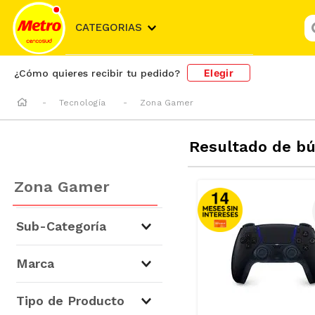
¿
CATEGORIAS
Elegir
¿Cómo quieres recibir tu pedido?
Tecnología
Zona Gamer
Resultado de b
Zona Gamer
Sub-Categoría
Videojuegos
(
13
)
Marca
Teclados y Mouse
(
1
)
Accesorios de Videojuegos
PlayStation
(
9
)
Tipo de Producto
(
1
)
Sony
(
4
)