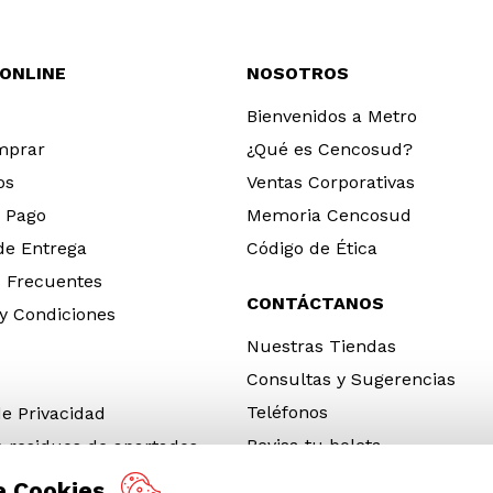
 ONLINE
NOSOTROS
Bienvenidos a Metro
mprar
¿Qué es Cencosud?
os
Ventas Corporativas
 Pago
Memoria Cencosud
 de Entrega
Código de Ética
 Frecuentes
CONTÁCTANOS
y Condiciones
Nuestras Tiendas
Consultas y Sugerencias
Teléfonos
de Privacidad
Revisa tu boleta
e residuos de apartados
 y electrónicos (RAEE)
e Cookies