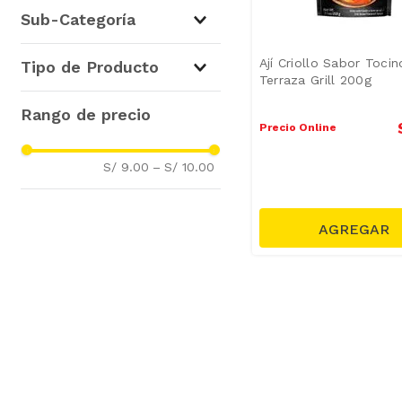
Condimentos, Vinagres y
Sub-Categoría
Comida Instantánea
(
1
)
Salsas para Cocinar y Tucos
Ají Criollo Sabor Tocin
Tipo de Producto
(
1
)
Terraza Grill 200g
Ajíes para Aderezo
(
1
)
Precio Online
S/ 9.00
–
S/ 10.00