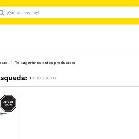
Que buscas hoy?
para “
”. Te sugerimos estos productos:
úsqueda:
1
PRODUCTO
GRASAS-
AT