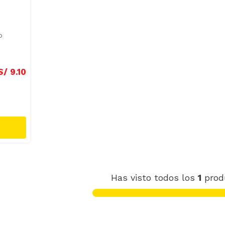
o
S/
9
.
10
Has visto todos los
1
prod