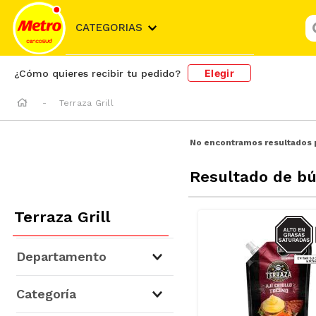
¿
CATEGORIAS
Elegir
¿Cómo quieres recibir tu pedido?
Terraza Grill
No encontramos resultados 
Resultado de b
Terraza Grill
SODIO/
S
Departamento
Abarrotes
(
1
)
Categoría