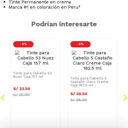
Podrían interesarte
-
9 %
-
6 %
Tinte para Cabello 53
Nuez Caja 157 ml
Tinte para Cabello 5
Castaño Claro Creme
Caja 162.5 ml
S/
23
.
50
S/
36
.
50
S/
25.90
S/
38.90