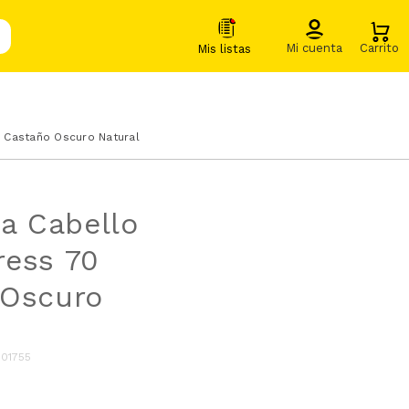
 Castaño Oscuro Natural
ra Cabello
ress 70
 Oscuro
001755