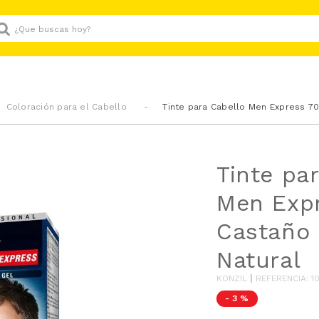
Que buscas hoy?
Coloración para el Cabello
Tinte para Cabello Men Express 70
Tinte pa
Men Exp
Castaño
Natural
KONZIL
REFERENCIA
:
1
-
3 %