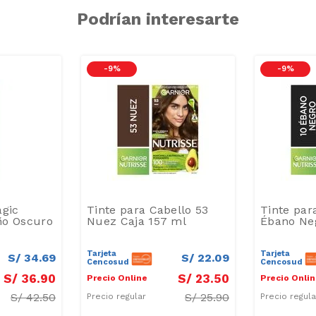
Podrían interesarte
-
9 %
-
9 %
agic
Tinte para Cabello 53
Tinte par
ño Oscuro
Nuez Caja 157 ml
Ébano Neg
Tarjeta
Tarjeta
S/
34
.
69
S/
22
.
09
Cencosud
Cencosud
S/
36
.
90
S/
23
.
50
Precio Online
Precio Onli
S/
42.50
S/
25.90
Precio regular
Precio regul