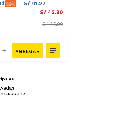
ud
S/
41
.
27
S/
43
.
90
S/
45
.
20
＋
cipales
avadas
y masculino