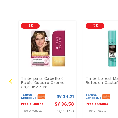
-
6 %
-
13 %
Tinte para Cabello 6
Tinte Loreal M
Rubio Oscuro Creme
Retouch Casta
Caja 162.5 ml
Tarjeta
Tarjeta
37
.
13
S/
34
.
31
Cencosud
Cencosud
9
.
50
S/
36
.
50
Precio Online
Precio Online
42.50
S/
38.90
Precio regular
Precio regular