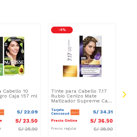
-
6 %
-
1
a Cabello 10
Tinte para Cabello 7.17
Tint
ro Caja 157 ml
Rubio Cenizo Mate
Inte
Matizador Supreme Caja
10-1
162.5 ml
Tarjeta
Tarje
S/
22
.
09
S/
34
.
31
Cencosud
Cenc
S/
23
.
50
S/
36
.
50
ne
Precio Online
Preci
S/
25.90
S/
38.90
ar
Precio regular
Preci