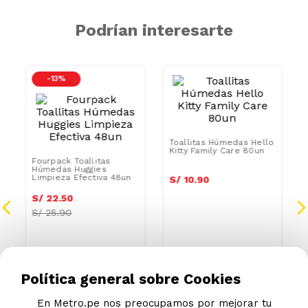
Podrían interesarte
-
13 %
Toallitas Húmedas Hello
Kitty Family Care 80un
Fourpack Toallitas
Húmedas Huggies
Limpieza Efectiva 48un
S/
10
.
90
S/
22
.
50
S/
25.90
Política general sobre Cookies
En Metro.pe nos preocupamos por mejorar tu