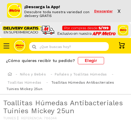
¡Descarga la App!
X
Descargar
Descubre toda nuestra variedad con
delivery GRATIS
¿Que buscas hoy?
Elegir
¿Cómo quieres recibir tu pedido?
Niños y Bebés
Pañales y Toallitas Húmedas
Toallitas Húmedas
Toallitas Húmedas Antibacteriales
Tuinies Mickey 25un
Toallitas Húmedas Antibacteriales
Tuinies Mickey 25un
TUINIES
REFERENCIA
:
786344