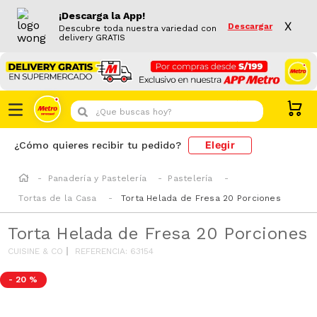
¡Descarga la App!
X
Descargar
Descubre toda nuestra variedad con
delivery GRATIS
¿Que buscas hoy?
Elegir
¿Cómo quieres recibir tu pedido?
Panadería y Pastelería
Pastelería
Tortas de la Casa
Torta Helada de Fresa 20 Porciones
Torta Helada de Fresa 20 Porciones
CUISINE & CO
REFERENCIA
:
63154
-
20 %