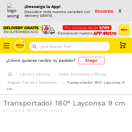
¡Descarga la App!
X
Descargar
Descubre toda nuestra variedad con
delivery GRATIS
¿Que buscas hoy?
Elegir
¿Cómo quieres recibir tu pedido?
Libros y Librería
Útiles Escolares y Oficina
Reglas, Tijeras y Tajadores
Transportador 180° Layconsa 9
cm
Transportador 180° Layconsa 9 cm
LAYCONSA
REFERENCIA
:
1006131