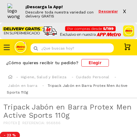
¡Descarga la App!
X
Descargar
Descubre toda nuestra variedad con
delivery GRATIS
¿Que buscas hoy?
Elegir
¿Cómo quieres recibir tu pedido?
Higiene, Salud y Belleza
Cuidado Personal
Jabón en barra
Tripack Jabón en Barra Protex Men Active
Sports 110g
Tripack Jabón en Barra Protex Men
Active Sports 110g
PROTEX
REFERENCIA
:
956886
-
23 %