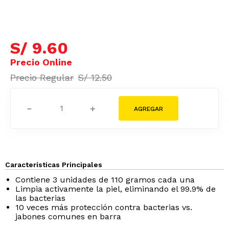
S/
9
.
60
S/
12
.
50
－
＋
Características Principales
Contiene 3 unidades de 110 gramos cada una
Limpia activamente la piel, eliminando el 99.9% de
las bacterias
10 veces más protección contra bacterias vs.
jabones comunes en barra