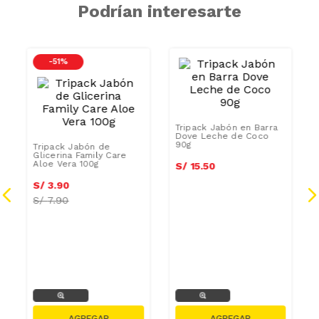
Podrían interesarte
-
51 %
Tripack Jabón en Barra
Dove Leche de Coco
90g
Tripack Jabón de
Glicerina Family Care
Aloe Vera 100g
S/
15
.
50
S/
3
.
90
a
S/
7.90