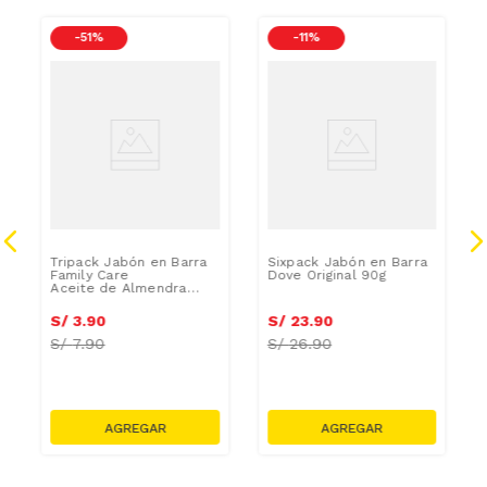
-
51 %
-
11 %
Tripack Jabón en Barra
Sixpack Jabón en Barra
Family Care
Dove Original 90g
Aceite de Almendra
100g
S/
3
.
90
S/
23
.
90
S/
7.90
S/
26.90