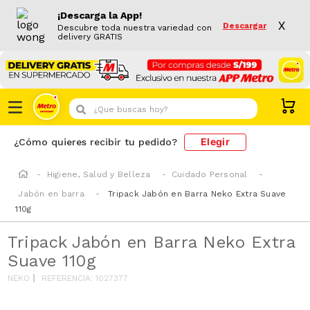
¡Descarga la App!
X
Descargar
Descubre toda nuestra variedad con
delivery GRATIS
¿Que buscas hoy?
Elegir
¿Cómo quieres recibir tu pedido?
Higiene, Salud y Belleza
Cuidado Personal
Jabón en barra
Tripack Jabón en Barra Neko Extra Suave
110g
Tripack Jabón en Barra Neko Extra
Suave 110g
NEKO
REFERENCIA
:
1027377