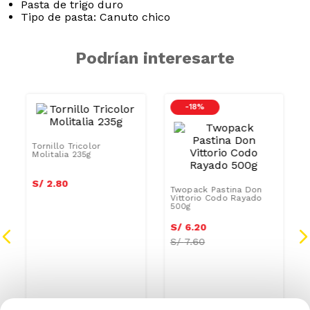
Pasta de trigo duro
Tipo de pasta: Canuto chico
Podrían interesarte
-
18 %
Tornillo Tricolor
Molitalia 235g
Twopack Pastina Don
Vittorio Codo Rayado
S/
2
.
52
500g
S/
2
.
80
S/
5
.
58
S/
6
.
20