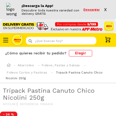
¡Descarga la App!
X
Descargar
Descubre toda nuestra variedad con
delivery GRATIS
¿Que buscas hoy?
Elegir
¿Cómo quieres recibir tu pedido?
Abarrotes
Fideos, Pastas y Salsas
Fideos Cortos y Pastinas
Tripack Pastina Canuto Chico
Nicolini 250g
Tripack Pastina Canuto Chico
Nicolini 250g
NICOLINI
REFERENCIA
:
1066404
-
24 %