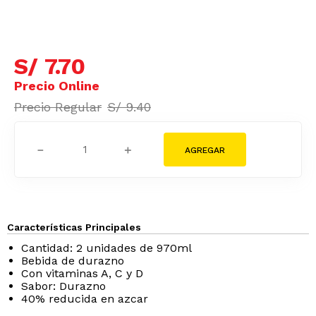
S/
7
.
70
S/
9
.
40
－
＋
Características Principales
Cantidad: 2 unidades de 970ml
Bebida de durazno
Con vitaminas A, C y D
Sabor: Durazno
40% reducida en azcar