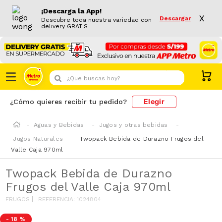
¡Descarga la App!
X
Descargar
Descubre toda nuestra variedad con
delivery GRATIS
¿Que buscas hoy?
Elegir
¿Cómo quieres recibir tu pedido?
Aguas y Bebidas
Jugos y otras bebidas
Jugos Naturales
Twopack Bebida de Durazno Frugos del
Valle Caja 970ml
Twopack Bebida de Durazno
Frugos del Valle Caja 970ml
FRUGOS
REFERENCIA
:
1024804
-
18 %