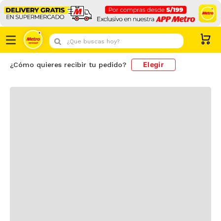
¡Descarga la App!
X
Descargar
Descubre toda nuestra variedad con
delivery GRATIS
¿Que buscas hoy?
Elegir
¿Cómo quieres recibir tu pedido?