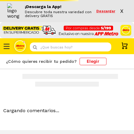
¡Descarga la App!
X
Descargar
Descubre toda nuestra variedad con
delivery GRATIS
¿Que buscas hoy?
Elegir
¿Cómo quieres recibir tu pedido?
Cargando comentarios...