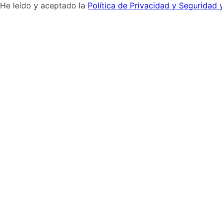
Cómo comprar
N
Si tienes alguna duda ingresa aquí
Conoce 
¡SUSCRÍBETE AL NEWSLETTER Y RECIBE OFERTAS!
He leído y aceptado la
Política de Privacidad y Seguridad 