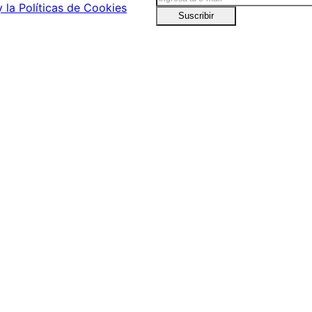
uestras Tiendas
Envíos
tu tienda más cercana
Conoce nuestros método
Suscríbete a nuestro newslet
y la Políticas de Cookies
Suscribir