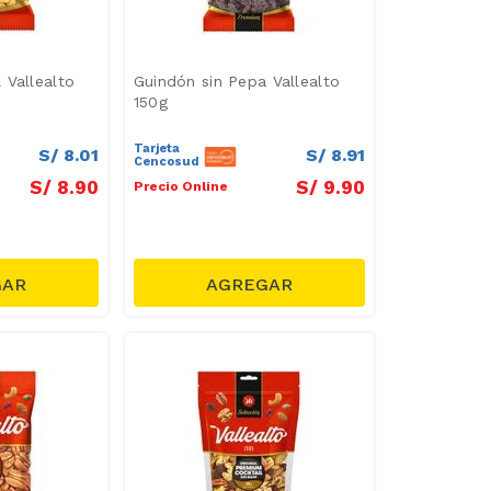
 Vallealto
Guindón sin Pepa Vallealto
150g
Tarjeta
S/
8
.
01
S/
8
.
91
Cencosud
S/
8
.
90
S/
9
.
90
Precio Online