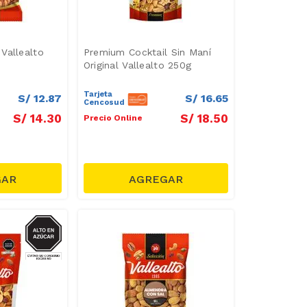
Vallealto
Premium Cocktail Sin Maní
Original Vallealto 250g
Tarjeta
S/
12
.
87
S/
16
.
65
Cencosud
S/
14
.
30
S/
18
.
50
Precio Online
AZUCAR