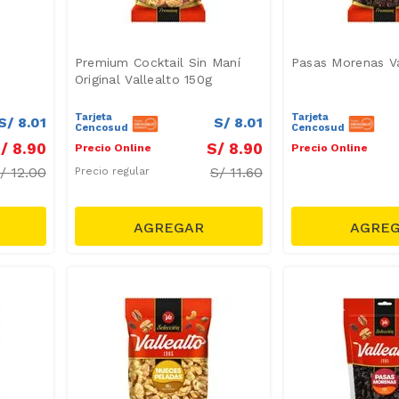
Premium Cocktail Sin Maní
Pasas Morenas Va
Original Vallealto 150g
Tarjeta
Tarjeta
S/
8
.
01
S/
8
.
01
Cencosud
Cencosud
/
8
.
90
S/
8
.
90
Precio Online
Precio Online
S/
12.00
S/
11.60
Precio regular