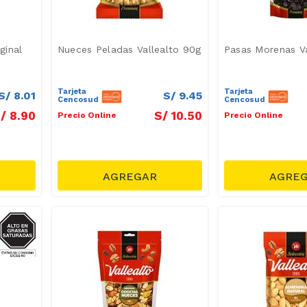
ginal
Nueces Peladas Vallealto 90g
Pasas Morenas Va
Tarjeta
Tarjeta
S/
8
.
01
S/
9
.
45
Cencosud
Cencosud
/
8
.
90
S/
10
.
50
Precio Online
Precio Online
GRASAS-
SAT