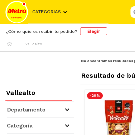
¿
CATEGORIAS
Elegir
¿Cómo quieres recibir tu pedido?
Vallealto
No encontramos resultados 
Resultado de b
Vallealto
-
26 %
Departamento
Abarrotes
(
42
)
Categoría