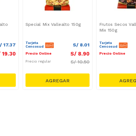
alto
Special Mix Vallealto 150g
Frutos Secos Vall
Mix 150g
Tarjeta
Tarjeta
/
17
.
37
S/
8
.
01
Cencosud
Cencosud
/
19
.
30
S/
8
.
90
Precio Online
Precio Online
S/
10.50
Precio regular