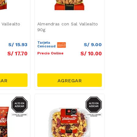
 Vallealto
Almendras con Sal Vallealto
90g
Tarjeta
S/
15
.
93
S/
9
.
00
Cencosud
S/
17
.
70
S/
10
.
00
Precio Online
AZUCAR
AZUCAR