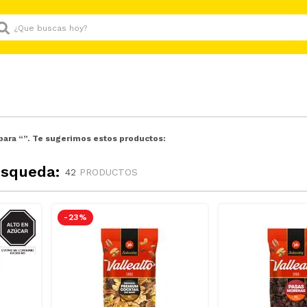
Que buscas hoy?
para “
”. Te sugerimos estos productos:
úsqueda:
42
PRODUCTOS
AZUCAR
-
23 %