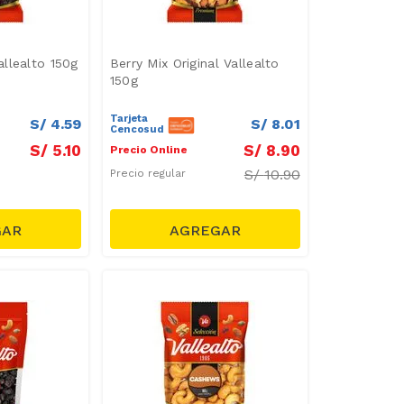
llealto 150g
Berry Mix Original Vallealto
150g
Tarjeta
S/
4
.
59
S/
8
.
01
Cencosud
S/
5
.
10
S/
8
.
90
Precio Online
S/
10.90
Precio regular