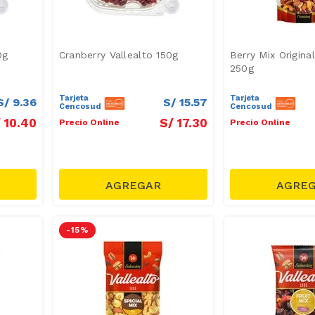
0g
Cranberry Vallealto 150g
Berry Mix Original
250g
Tarjeta
Tarjeta
S/
9
.
36
S/
15
.
57
Cencosud
Cencosud
/
10
.
40
S/
17
.
30
Precio Online
Precio Online
-
15 %