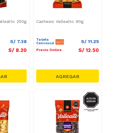
llealto 250g
Cashews Vallealto 90g
Tarjeta
S/
7
.
38
S/
11
.
25
Cencosud
S/
8
.
20
S/
12
.
50
Precio Online
AZUCAR