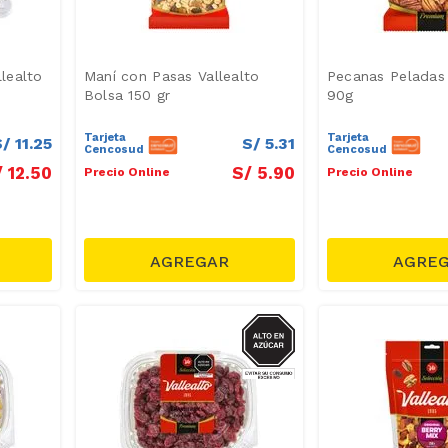
lealto
Maní con Pasas Vallealto
Pecanas Peladas 
Bolsa 150 gr
90g
Tarjeta
Tarjeta
S/
11
.
25
S/
5
.
31
Cencosud
Cencosud
/
12
.
50
S/
5
.
90
Precio Online
Precio Online
AZUCAR