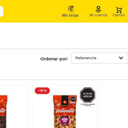
Relevancia
AZUCAR
-
18 %