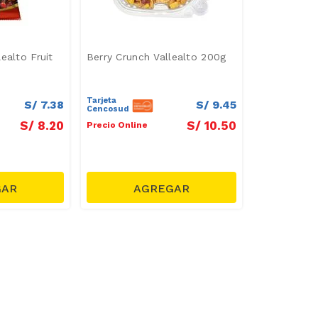
ealto Fruit
Berry Crunch Vallealto 200g
Tarjeta
S/
7
.
38
S/
9
.
45
Cencosud
S/
8
.
20
S/
10
.
50
Precio Online