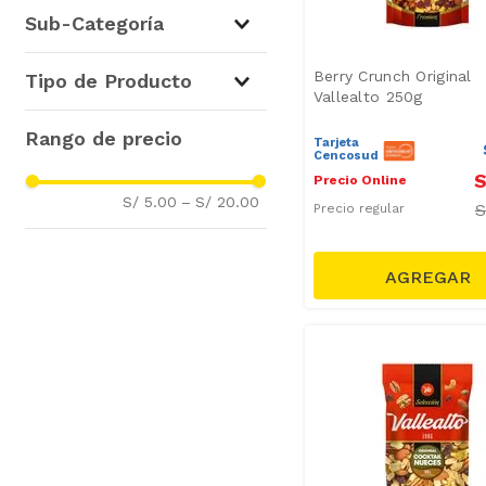
Galletas, Snacks y Golosinas
Sub-Categoría
(
42
)
Frutos Secos y Frutos
Berry Crunch Original
Tipo de Producto
Deshidratados
(
41
)
Vallealto 250g
Maní, Habas y Canchita
(
1
)
Mix de Frutos Secos
(
12
)
Tarjeta
Snack
(
5
)
Cencosud
S
Precio Online
Snacks de Pecanas
(
2
)
S/ 5.00
–
S/ 20.00
Precio regular
Frutos Secos
(
2
)
Almendras
(
2
)
Vinos Blancos
(
1
)
Pasas
(
1
)
Frutos Deshidratados
(
1
)
Cranberries
(
1
)