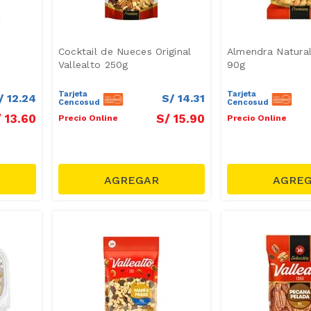
Cocktail de Nueces Original
Almendra Natural
Vallealto 250g
90g
Tarjeta
Tarjeta
/
12
.
24
S/
14
.
31
Cencosud
Cencosud
/
13
.
60
S/
15
.
90
Precio Online
Precio Online