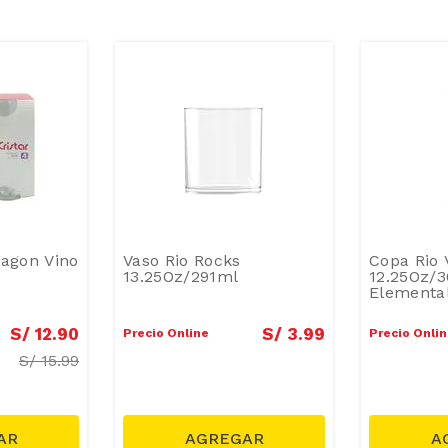
ragon Vino
Vaso Rio Rocks
Copa Rio 
13.25Oz/291ml
12.25Oz/
Elementa
S/
12
.
90
S/
3
.
99
Precio Online
Precio Onli
S/
15.99