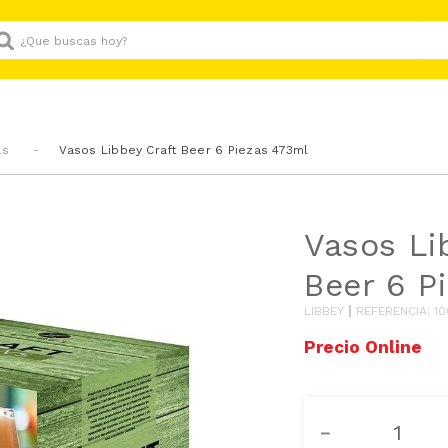
Que buscas hoy?
as
Vasos Libbey Craft Beer 6 Piezas 473ml
Vasos Li
Beer 6 P
LIBBEY
REFERENCIA
:
10
－