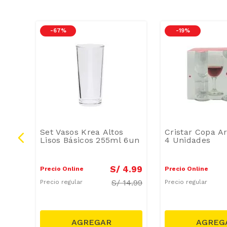
-
67 %
-
19 %
glés
Set Vasos Krea Altos
Cristar Copa A
Lisos Básicos 255ml 6un
4 Unidades
9
.
90
S/
4
.
99
Precio Online
Precio Online
S/
14.99
Precio regular
Precio regular