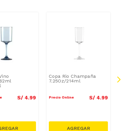
-
5
Vino
Copa Rio Champaña
Taza
362ml
7.25Oz/214ml
Loop
l
400
S/
4
.
99
S/
4
.
99
ne
Precio Online
Preci
Preci