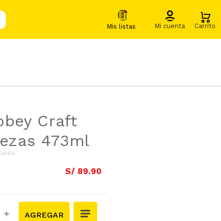
bbey Craft
iezas 473ml
04414
S/
89
.
90
＋