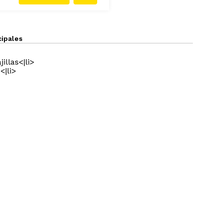
cipales
illas<|li>
<|li>