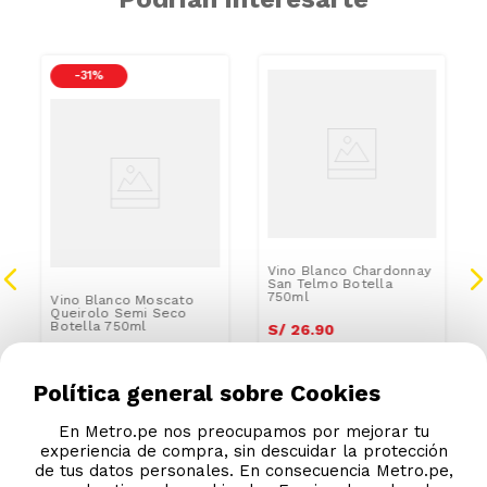
-
31 %
Vino Blanco Chardonnay
San Telmo Botella
750ml
Vino Blanco Moscato
Queirolo Semi Seco
Botella 750ml
S/
26
.
90
S/
15
.
90
S/
22.90
Política general sobre Cookies
En Metro.pe nos preocupamos por mejorar tu
experiencia de compra, sin descuidar la protección
de tus datos personales. En consecuencia Metro.pe,