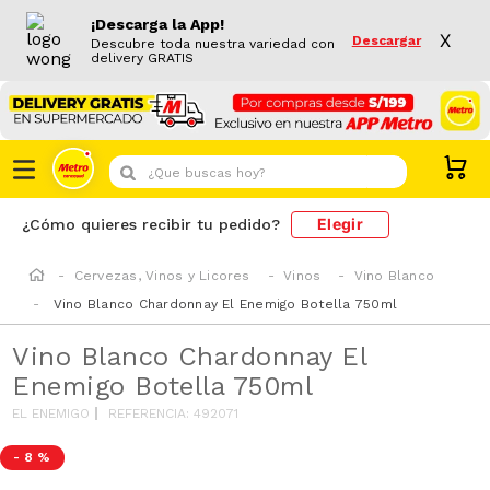
¡Descarga la App!
X
Descargar
Descubre toda nuestra variedad con
delivery GRATIS
¿Que buscas hoy?
Elegir
¿Cómo quieres recibir tu pedido?
Cervezas, Vinos y Licores
Vinos
Vino Blanco
Vino Blanco Chardonnay El Enemigo Botella 750ml
Vino Blanco Chardonnay El
Enemigo Botella 750ml
EL ENEMIGO
REFERENCIA
:
492071
-
8 %