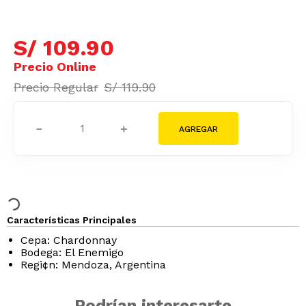
S/
109
.
90
S/
119
.
90
－
＋
Características Principales
Cepa: Chardonnay
Bodega: El Enemigo
Regi¢n: Mendoza, Argentina
Podrían interesarte