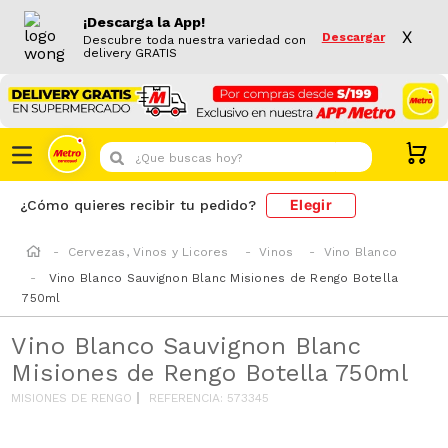
¡Descarga la App!
X
Descargar
Descubre toda nuestra variedad con
delivery GRATIS
¿Que buscas hoy?
Elegir
¿Cómo quieres recibir tu pedido?
Cervezas, Vinos y Licores
Vinos
Vino Blanco
Vino Blanco Sauvignon Blanc Misiones de Rengo Botella
750ml
Vino Blanco Sauvignon Blanc
Misiones de Rengo Botella 750ml
MISIONES DE RENGO
REFERENCIA
:
573345