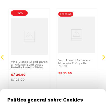
-
19 %
2 X 23.90
Vino Blanco Semiseco
Vino Blanco Blend Baron
Moscato E. Copello
D' Arignac Semi Dulce
750ml
Botella Botella 750ml
S/
15
.
90
S/
20
.
90
S/
25.90
Política general sobre Cookies