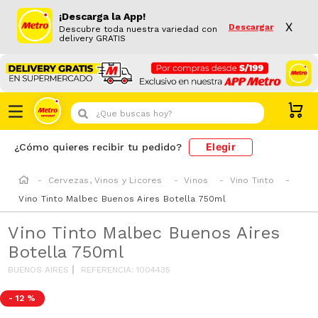
¡Descarga la App!
X
Descargar
Descubre toda nuestra variedad con
delivery GRATIS
¿Que buscas hoy?
Elegir
¿Cómo quieres recibir tu pedido?
Cervezas, Vinos y Licores
Vinos
Vino Tinto
Vino Tinto Malbec Buenos Aires Botella 750ml
Vino Tinto Malbec Buenos Aires
Botella 750ml
BUENOS AIRES
REFERENCIA
:
1004435
-
12 %