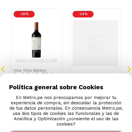
-
30 %
-
24 %
Vino Tinto Malbec
Camila Botella 750ml
Twopack Vino Tinto
Malbec Cabernet
Escorihuela Gascón
Botella 750ml
Política general sobre Cookies
S/
38
.
90
S/
99
.
90
S/
55.30
S/
131.80
En Metro.pe nos preocupamos por mejorar tu
experiencia de compra, sin descuidar la protección
de tus datos personales. En consecuencia Metro.pe,
usa dos tipos de cookies las Funcionales y las de
Analítica y Optimización ¿consiente el uso de las
cookies?