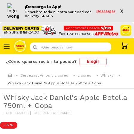
¡Descarga la App!
X
Descargar
Descubre toda nuestra variedad con
delivery GRATIS
¿Que buscas hoy?
Elegir
¿Cómo quieres recibir tu pedido?
Cervezas, Vinos y Licores
Licores
Whisky
Whisky Jack Daniel's Apple Botella 750ml + Copa
Whisky Jack Daniel's Apple Botella
750ml + Copa
JACK DANIELS
REFERENCIA
:
1004433
-
5 %